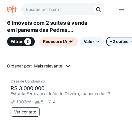
6 Imóveis com 2 suites à venda
em Ipanema das Pedras,
Sorocaba, SP
Filtrar
Redecore IA
Valor
+2 suítes
3
Ordenar por:
Mais relevante
Casa de Condomínio
R$ 3.000.000
Estrada Ferroviário João de Oliveira, Ipanema das Pedras
1002
m²
5
4
Ver contato