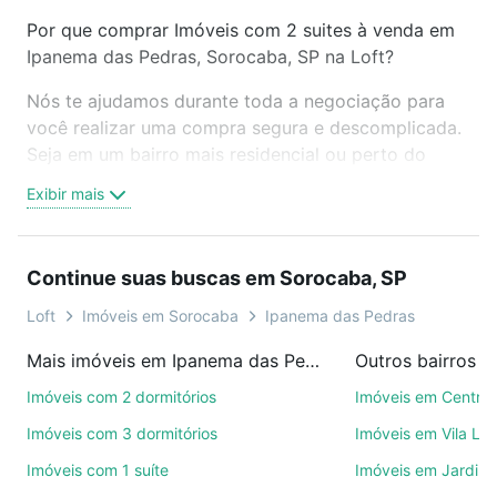
Por que comprar Imóveis com 2 suites à venda em
Ipanema das Pedras, Sorocaba, SP na Loft?
Nós te ajudamos durante toda a negociação para
você realizar uma compra segura e descomplicada.
Seja em um bairro mais residencial ou perto do
trabalho e do metrô, aqui você vai encontrar a
Exibir mais
oferta ideal de Imóveis com 2 suites à venda em
Ipanema das Pedras, Sorocaba, SP para conquistar
seu sonho. Agende uma visita presencial ou por
Continue suas buscas em Sorocaba, SP
videochamada, é grátis, sem compromisso e você
ainda conta com mais de 46 mil corretores e
Loft
Imóveis em Sorocaba
Ipanema das Pedras
imobiliárias te ajudando na compra, venda ou troca
Mais imóveis em Ipanema das Pedras
Outros bairros 
de imóveis.
Imóveis com 2 dormitórios
Imóveis em Centro
Como escolher um imóvel?
Imóveis com 3 dormitórios
Imóveis em Vila Le
Use barra de busca no topo para pesquisar por
Imóveis com 1 suíte
Imóveis em Jardim 
ruas, bairros e até condomínios favoritos. Você