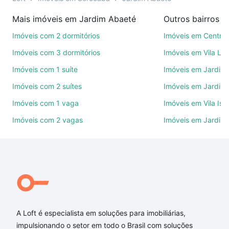
compra, venda ou troca de imóveis.
Mais imóveis em Jardim Abaeté
Outros bairros 
Como escolher um imóvel?
Imóveis com 2 dormitórios
Imóveis em Centro
Use barra de busca no topo para pesquisar por
Imóveis com 3 dormitórios
Imóveis em Vila Le
ruas, bairros e até condomínios favoritos. Você
Imóveis com 1 suíte
Imóveis em Jardim 
também pode usar os filtros como quantidade de
Imóveis com 2 suítes
Imóveis em Jardim 
quartos, suítes, com ou sem vaga de garagem para
combinar perfeitamente com o preço, metragem e
Imóveis com 1 vaga
Imóveis em Vila Isa
comodidades, como piscina, academia, salão de
Imóveis com 2 vagas
Imóveis em Jardim
festas ou área verde e encontrar Imóveis à venda
em Jardim Abaeté, Sorocaba, SP ideal para você na
Loft.
Qual o preço de Imóveis à venda em Jardim Abaeté,
Sorocaba, SP?
Aqui na Loft temos a oferta ideal para você, com
A Loft é especialista em soluções para imobiliárias,
Imóveis à venda em Jardim Abaeté, Sorocaba, SP
impulsionando o setor em todo o Brasil com soluções
que custam a partir de R$ 0 e com nossas opções