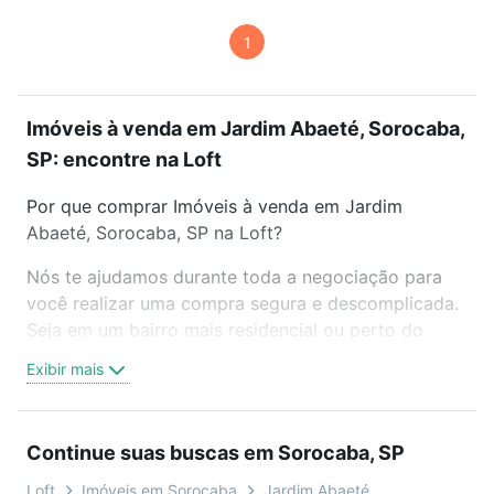
1
Imóveis à venda em Jardim Abaeté, Sorocaba,
SP: encontre na Loft
Por que comprar Imóveis à venda em Jardim
Abaeté, Sorocaba, SP na Loft?
Nós te ajudamos durante toda a negociação para
você realizar uma compra segura e descomplicada.
Seja em um bairro mais residencial ou perto do
trabalho e do metrô, aqui você vai encontrar a
Exibir mais
oferta ideal de Imóveis à venda em Jardim Abaeté,
Sorocaba, SP para conquistar seu sonho. Agende
uma visita presencial ou por videochamada, é grátis,
Continue suas buscas em Sorocaba, SP
sem compromisso e você ainda conta com mais de
46 mil corretores e imobiliárias te ajudando na
Loft
Imóveis em Sorocaba
Jardim Abaeté