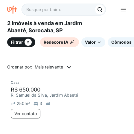
2 Imóveis à venda em Jardim
Abaeté, Sorocaba, SP
Filtrar
Redecore IA
Valor
Cômodos
2
Ordenar por:
Mais relevante
Casa
R$ 650.000
R. Samuel da Silva, Jardim Abaeté
250
m²
3
Ver contato