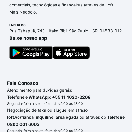
comerciais, tecnológicas e financeiras através da Loft
de financiamento imobiliário as parcelas podem se
Mais Negócio.
adequar ao seu orçamento. Se ainda tem alguma
dúvida dos custos envolvidos no processo de
ENDEREÇO
compra, veja em nosso portal
quanto custa comprar
Rua Tabapuã, 743 - Itaim Bibi, São Paulo - SP, 04533-012
um apartamento
e conte com a gente para comprar
Baixe nosso app
o imóvel dos seus sonhos com segurança e
conforto. Loft, com você até as chaves.
Fale Conosco
Atendimento para dúvidas gerais:
Telefone e WhatsApp: +55 11 4020-2208
Segunda-feira a sexta-feira das 9:00 às 18:00
Negociação de taxa ou aluguel em atraso:
loft.vc/fianca_inquilino_arealogada
ou através do
Telefone
0800 001 6003
Segunda-feira a sexta-feira das 9:00 às 18:00