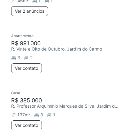
46
m²
1
1
Ver 2 anúncios
Apartamento
Redecorar
Chegou este mês
R$ 991.000
R. Vinte e Oito de Outubro, Jardim do Carmo
3
2
Ver contato
Casa
R$ 385.000
R. Professor Arquimínio Marques da Silva, Jardim do Carmo
137
m²
3
1
Ver contato