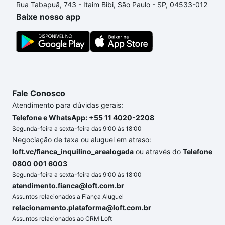
Rua Tabapuã, 743 - Itaim Bibi, São Paulo - SP, 04533-012
processo de compra, veja em nosso portal
quanto
Baixe nosso app
custa comprar um apartamento
e conte com a
gente para comprar o imóvel dos seus sonhos com
segurança e conforto. Loft, com você até as
chaves.
Fale Conosco
Atendimento para dúvidas gerais:
Telefone e WhatsApp: +55 11 4020-2208
Segunda-feira a sexta-feira das 9:00 às 18:00
Negociação de taxa ou aluguel em atraso:
loft.vc/fianca_inquilino_arealogada
ou através do
Telefone
0800 001 6003
Segunda-feira a sexta-feira das 9:00 às 18:00
atendimento.fianca@loft.com.br
Assuntos relacionados a Fiança Aluguel
relacionamento.plataforma@loft.com.br
Assuntos relacionados ao CRM Loft