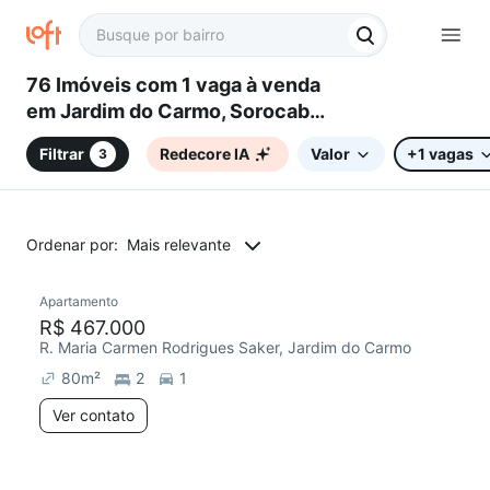
76 Imóveis com 1 vaga à venda
em Jardim do Carmo, Sorocaba,
SP
Filtrar
Redecore IA
Valor
+1 vagas
3
Ordenar por:
Mais relevante
Apartamento
R$ 467.000
R. Maria Carmen Rodrigues Saker, Jardim do Carmo
80
m²
2
1
Ver contato