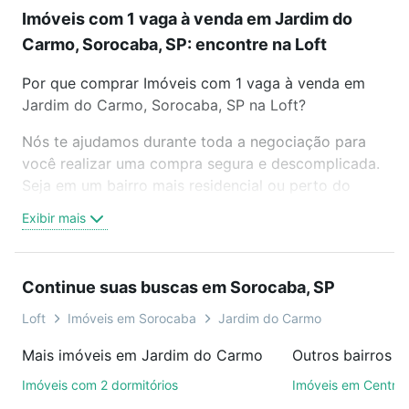
Imóveis com 1 vaga à venda em Jardim do
Carmo, Sorocaba, SP: encontre na Loft
Por que comprar Imóveis com 1 vaga à venda em
Jardim do Carmo, Sorocaba, SP na Loft?
Nós te ajudamos durante toda a negociação para
você realizar uma compra segura e descomplicada.
Seja em um bairro mais residencial ou perto do
trabalho e do metrô, aqui você vai encontrar a
Exibir mais
oferta ideal de Imóveis com 1 vaga à venda em
Jardim do Carmo, Sorocaba, SP para conquistar seu
sonho. Agende uma visita presencial ou por
Continue suas buscas em Sorocaba, SP
videochamada, é grátis, sem compromisso e você
ainda conta com mais de 46 mil corretores e
Loft
Imóveis em Sorocaba
Jardim do Carmo
imobiliárias te ajudando na compra, venda ou troca
Mais imóveis em Jardim do Carmo
Outros bairros 
de imóveis.
Imóveis com 2 dormitórios
Imóveis em Centro
Como escolher um imóvel?