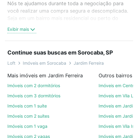
Nós te ajudamos durante toda a negociação para
você realizar uma compra segura e descomplicada.
Seja em um bairro mais residencial ou perto do
trabalho e do metrô, aqui você vai encontrar a
Exibir mais
oferta ideal de Imóveis com 1 suite à venda em
Jardim Ferreira, Sorocaba, SP para conquistar seu
sonho. Agende uma visita presencial ou por
Continue suas buscas em Sorocaba, SP
videochamada, é grátis, sem compromisso e você
ainda conta com mais de 46 mil corretores e
Loft
Imóveis em Sorocaba
Jardim Ferreira
imobiliárias te ajudando na compra, venda ou troca
Mais imóveis em Jardim Ferreira
Outros bairros 
de imóveis.
Imóveis com 2 dormitórios
Imóveis em Centro
Como escolher um imóvel?
Imóveis com 3 dormitórios
Imóveis em Vila Le
Use barra de busca no topo para pesquisar por
Imóveis com 1 suíte
Imóveis em Jardim 
ruas, bairros e até condomínios favoritos. Você
Imóveis com 2 suítes
Imóveis em Jardim 
também pode usar os filtros como quantidade de
quartos, suítes, com ou sem vaga de garagem para
Imóveis com 1 vaga
Imóveis em Vila Isa
combinar perfeitamente com o preço, metragem e
Imóveis com 2 vagas
Imóveis em Jardim