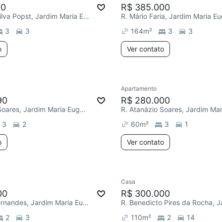
00
R$ 385.000
R. Iracema Silva Popst, Jardim Maria Eugênia
R. Mário Faria, Jardim Maria E
3
3
164
m²
3
3
o
Ver contato
Apartamento
90
R$ 280.000
R. Atanázio Soares, Jardim Maria Eugênia
3
2
60
m²
3
1
o
Ver contato
Casa
00
R$ 300.000
R. Nicolau Fernandes, Jardim Maria Eugênia
2
3
110
m²
2
14