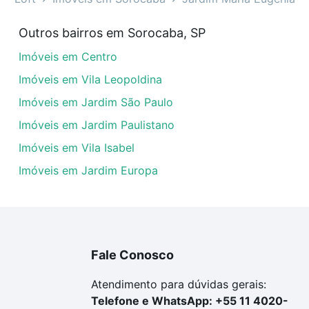
em Jardim Maria Eugênia, Sorocaba, SP?
Outros bairros em Sorocaba, SP
veis com 2 quartos à venda em Jardim Maria Eugênia, Soro
Imóveis em Centro
em se adequar ao seu orçamento. Se ainda tem alguma dúv
amento
e conte com a gente para comprar o imóvel dos se
Imóveis em Vila Leopoldina
Imóveis em Jardim São Paulo
Imóveis em Jardim Paulistano
Imóveis em Vila Isabel
Imóveis em Jardim Europa
Fale Conosco
Atendimento para dúvidas gerais:
Telefone e WhatsApp: +55 11 4020-