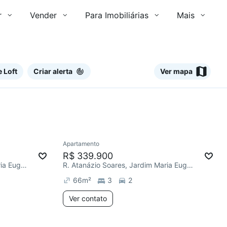
r
Vender
Para Imobiliárias
Mais
 Loft
Criar alerta
Ver mapa
Ver
Apartamento
Redecorar
R$ 339.900
R. Atanázio Soares, Jardim Maria Eugênia
R. Atanázio Soares, Jardim Maria Eugênia
66
m²
3
2
Ver contato
4 anúncios