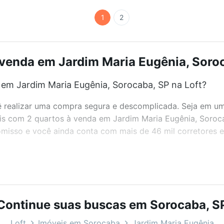
1
2
venda em Jardim Maria Eugênia, Soroc
em Jardim Maria Eugênia, Sorocaba, SP na Loft?
realizar uma compra segura e descomplicada. Seja em um b
veis com 2 quartos à venda em Jardim Maria Eugênia, Soroc
misso e você ainda conta com mais de 46 mil corretores e 
bairros e até condomínios favoritos. Você também pode usa
com o preço, metragem e comodidades, como piscina, aca
Continue suas buscas em Sorocaba, S
a, Sorocaba, SP ideal para você na Loft.
Loft
Imóveis em Sorocaba
Jardim Maria Eugênia