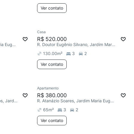
Ver contato
Casa
R$ 520.000
R. Atanázio Soares, Jardim Maria Eugênia
R. Doutor Eugênio Silvano, Jardim Maria Eugênia
130.00
m²
3
2
Ver contato
Apartamento
R$ 380.000
R. Maria Arruda de Moura Barros, Jardim Maria Eugênia
R. Atanázio Soares, Jardim Maria Eugênia
65
m²
3
2
Ver contato