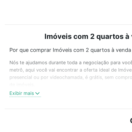
Imóveis com 2 quartos à 
Por que comprar Imóveis com 2 quartos à venda 
Nós te ajudamos durante toda a negociação para você 
metrô, aqui você vai encontrar a oferta ideal de Imó
presencial ou por videochamada, é grátis, sem compro
de imóveis.
Exibir mais
Como escolher um imóvel?
Use barra de busca no topo para pesquisar por ruas, 
ou sem vaga de garagem para combinar perfeitamente 
Imóveis com 2 quartos à venda em Jardim Maria Eugêni