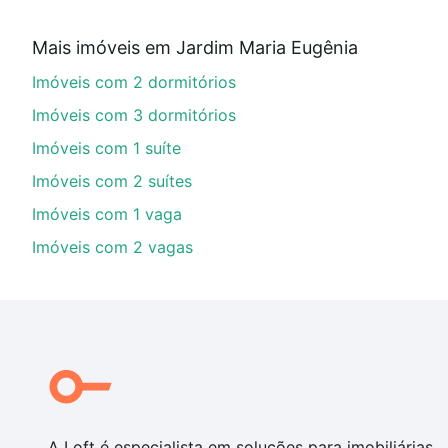
Qual o preço de Imóveis com 2 quartos à venda 
Mais imóveis em Jardim Maria Eugênia
Aqui na Loft temos a oferta ideal para você, com Imó
Imóveis com 2 dormitórios
opções de financiamento imobiliário as parcelas pod
veja em nosso portal
quanto custa comprar um apart
Imóveis com 3 dormitórios
até as chaves.
Imóveis com 1 suíte
Imóveis com 2 suítes
Imóveis com 1 vaga
Imóveis com 2 vagas
A Loft é especialista em soluções para imobiliárias,