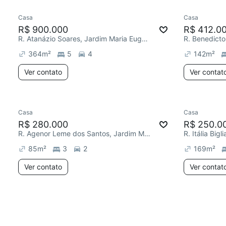
Casa
Casa
R$ 900.000
R$ 412.0
R. Atanázio Soares, Jardim Maria Eugênia
364
m²
5
4
142
m²
Ver contato
Ver contat
Casa
Casa
R$ 280.000
R$ 250.0
R. Agenor Leme dos Santos, Jardim Maria Eugênia
85
m²
3
2
169
m²
Ver contato
Ver contat