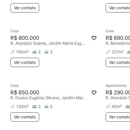
Ver contato
Ver contat
Casa
Casa
R$ 800.000
R$ 690.0
R. Atanázio Soares, Jardim Maria Eugênia
190
m²
3
3
227
m²
Ver contato
Ver contat
Casa
Apartamento
R$ 650.000
R$ 290.0
R. Doutor Eugênio Silvano, Jardim Maria Eugênia
130
m²
3
2
45
m²
Ver contato
Ver contat