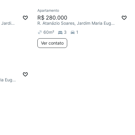
Apartamento
R$ 280.000
R. Deputado Cássio Ciampolini, Jardim Maria Eugênia
R. Atanázio Soares, Jardim Maria Eugênia
60
m²
3
1
Ver contato
R. Atanázio Soares, Jardim Maria Eugênia