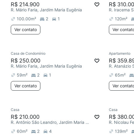
R$ 214.900
R$ 310.0
R. Mário Faria, Jardim Maria Eugênia
100.00
m²
2
1
120
m²
Ver contato
Ver contat
Casa de Condomínio
Apartamento
R$ 250.000
R$ 359.8
R. Mário Faria, Jardim Maria Eugênia
59
m²
2
1
65
m²
Ver contato
Ver contat
Casa
Casa
R$ 210.000
R$ 380.0
R. Antônio São Leandro, Jardim Maria Eugênia
60
m²
2
4
139
m²