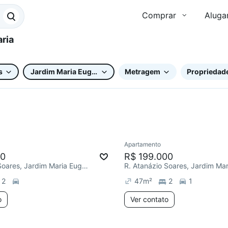
Comprar
Aluga
s
Jardim Maria Eugênia
Metragem
Propriedade
Apartamento
ar
Chegou este mês
00
R$ 199.000
R. Atanázio Soares, Jardim Maria Eugênia
2
47
m²
2
1
o
Ver contato