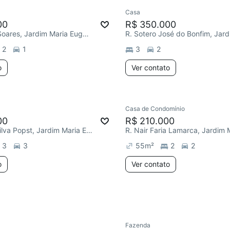
Casa
e mês
00
R$ 350.000
R. Atanázio Soares, Jardim Maria Eugênia
2
1
3
2
o
Ver contato
Casa de Condomínio
00
R$ 210.000
R. Iracema Silva Popst, Jardim Maria Eugênia
3
3
55
m²
2
2
o
Ver contato
Fazenda