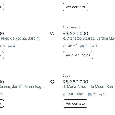
o
Ver contato
Apartamento
00
R$ 230.000
R. Benedicto Pires da Rocha, Jardim Maria Eugênia
6
4
46
m²
2
1
o
Ver 2 anúncios
Casa
00
R$ 360.000
R. Atanázio Soares, Jardim Maria Eugênia
2
240.00
m²
2
2
o
Ver contato