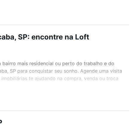
aba, SP: encontre na Loft
airro mais residencial ou perto do trabalho e do
aba, SP para conquistar seu sonho. Agende uma visita
imobiliárias te ajudando na compra, venda ou troca
r os filtros como quantidade de quartos, suítes, com
demia, salão de festas ou área verde e encontrar
P