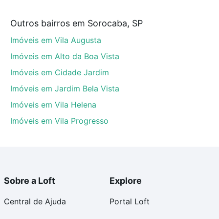
Outros bairros em Sorocaba, SP
caba, SP que custam a partir de R$ 0 e com nossas
Imóveis em Vila Augusta
ida dos custos envolvidos no processo de compra,
us sonhos com segurança e conforto. Loft, com você
Imóveis em Alto da Boa Vista
Imóveis em Cidade Jardim
Imóveis em Jardim Bela Vista
Imóveis em Vila Helena
Imóveis em Vila Progresso
Sobre a Loft
Explore
Central de Ajuda
Portal Loft