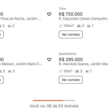
Casa
00
R$ 750.000
R. Benedicto Pires da Rocha, Jardim Maria Eugênia
3
2
169
m²
3
1
o
Ver contato
Apartamento
00
R$ 295.000
R. Itália Biglia Massari, Jardim Maria Eugênia
3
3
59
m²
3
1
o
Ver contato
Você viu 38 de 53 imóveis