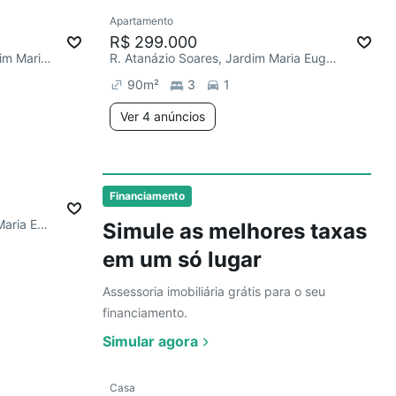
Ver
Apartamento
Chegou este mês
R$ 299.000
R. Sotero José do Bonfim, Jardim Maria Eugênia
R. Atanázio Soares, Jardim Maria Eugênia
90
m²
3
1
Ver 4 anúncios
Ver
Financiamento
R. Nair Faria Lamarca, Jardim Maria Eugênia
Simule as melhores taxas
em um só lugar
Assessoria imobiliária grátis para o seu
financiamento.
Simular agora
Ver
Casa