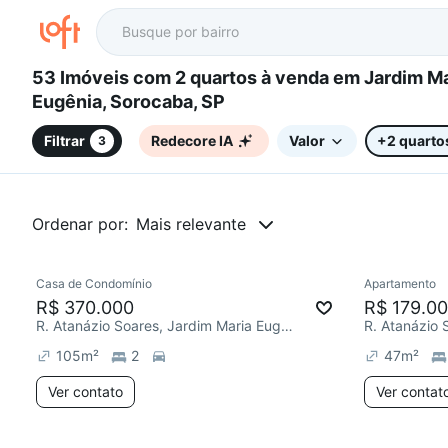
53 Imóveis com 2 quartos à venda em Jardim Maria
Eugênia, Sorocaba, SP
Filtrar
Redecore IA
Valor
+2 quarto
3
Ordenar por:
Mais relevante
Casa de Condomínio
Apartamento
Redecor
R$ 370.000
R$ 179.0
R. Atanázio Soares, Jardim Maria Eugênia
105
m²
2
47
m²
Ver contato
Ver contat