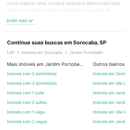
você realizar uma compra segura e descomplicada.
Seja em um bairro mais residencial ou perto do
trabalho e do metrô, aqui você vai encontrar a
Exibir mais
oferta ideal de Imóveis com 2 quartos à venda em
Jardim Portobello, Sorocaba, SP para conquistar
seu sonho. Agende uma visita presencial ou por
Continue suas buscas em Sorocaba, SP
videochamada, é grátis, sem compromisso e você
ainda conta com mais de 46 mil corretores e
Loft
Imóveis em Sorocaba
Jardim Portobello
imobiliárias te ajudando na compra, venda ou troca
Mais imóveis em Jardim Portobello
Outros bairros 
de imóveis.
Imóveis com 2 dormitórios
Imóveis em Centro
Como escolher um imóvel?
Imóveis com 3 dormitórios
Imóveis em Vila Le
Use barra de busca no topo para pesquisar por
Imóveis com 1 suíte
Imóveis em Jardim 
ruas, bairros e até condomínios favoritos. Você
Imóveis com 2 suítes
Imóveis em Jardim 
também pode usar os filtros como quantidade de
quartos, suítes, com ou sem vaga de garagem para
Imóveis com 1 vaga
Imóveis em Vila Isa
combinar perfeitamente com o preço, metragem e
Imóveis com 2 vagas
Imóveis em Jardim
comodidades, como piscina, academia, salão de