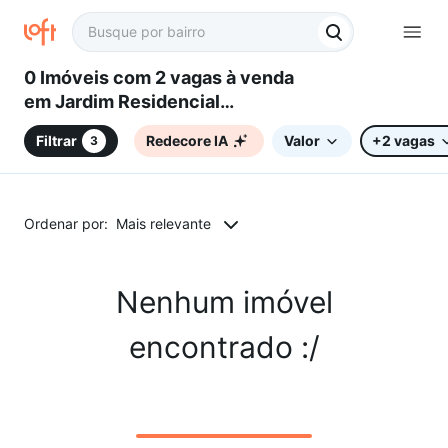
0 Imóveis com 2 vagas à venda
em Jardim Residencial
Imperatriz, Sorocaba, SP
Filtrar
Redecore IA
Valor
+2 vagas
3
Ordenar por:
Mais relevante
Nenhum imóvel
encontrado :/