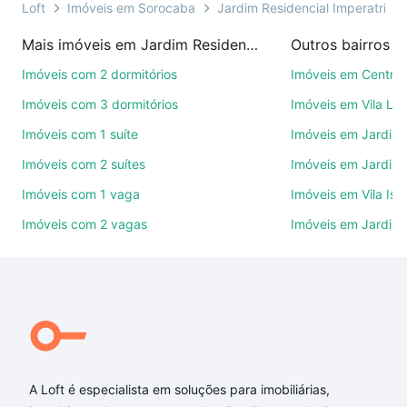
ou por videochamada, é grátis, sem compromisso e
Loft
Imóveis em Sorocaba
Jardim Residencial Imperatriz
você ainda conta com mais de 46 mil corretores e
Mais imóveis em Jardim Residencial Imperatriz
Outros bairros 
imobiliárias te ajudando na compra, venda ou troca
de imóveis.
Imóveis com 2 dormitórios
Imóveis em Centro
Imóveis com 3 dormitórios
Imóveis em Vila Le
Como escolher um imóvel?
Imóveis com 1 suíte
Imóveis em Jardim 
Use barra de busca no topo para pesquisar por
Imóveis com 2 suítes
Imóveis em Jardim 
ruas, bairros e até condomínios favoritos. Você
também pode usar os filtros como quantidade de
Imóveis com 1 vaga
Imóveis em Vila Isa
quartos, suítes, com ou sem vaga de garagem para
Imóveis com 2 vagas
Imóveis em Jardim
combinar perfeitamente com o preço, metragem e
comodidades, como piscina, academia, salão de
festas ou área verde e encontrar Imóveis com 2
vagas à venda em Jardim Residencial Imperatriz,
Sorocaba, SP ideal para você na Loft.
Qual o preço de Imóveis com 2 vagas à venda em
Jardim Residencial Imperatriz, Sorocaba, SP?
A Loft é especialista em soluções para imobiliárias,