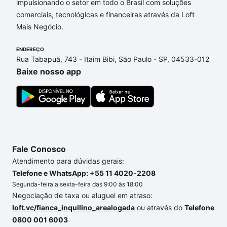
impulsionando o setor em todo o Brasil com soluções
Aqui na Loft temos a oferta ideal para você, com
comerciais, tecnológicas e financeiras através da Loft
Imóveis com 2 vagas à venda em Jardim
Mais Negócio.
Residencial Imperatriz, Sorocaba, SP que custam a
partir de R$ 0 e com nossas opções de
ENDEREÇO
financiamento imobiliário as parcelas podem se
Rua Tabapuã, 743 - Itaim Bibi, São Paulo - SP, 04533-012
adequar ao seu orçamento. Se ainda tem alguma
Baixe nosso app
dúvida dos custos envolvidos no processo de
compra, veja em nosso portal
quanto custa comprar
um apartamento
e conte com a gente para comprar
o imóvel dos seus sonhos com segurança e
conforto. Loft, com você até as chaves.
Fale Conosco
Atendimento para dúvidas gerais:
Telefone e WhatsApp: +55 11 4020-2208
Segunda-feira a sexta-feira das 9:00 às 18:00
Negociação de taxa ou aluguel em atraso:
loft.vc/fianca_inquilino_arealogada
ou através do
Telefone
0800 001 6003