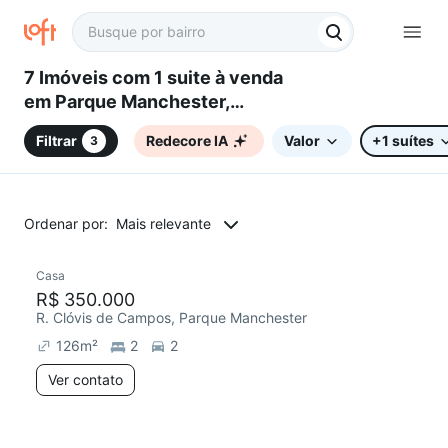
7 Imóveis com 1 suite à venda
em Parque Manchester,
Sorocaba, SP
Filtrar
Redecore IA
Valor
+1 suítes
3
Ordenar por:
Mais relevante
Casa
Redecorar
R$ 350.000
R. Clóvis de Campos, Parque Manchester
126
m²
2
2
Ver contato