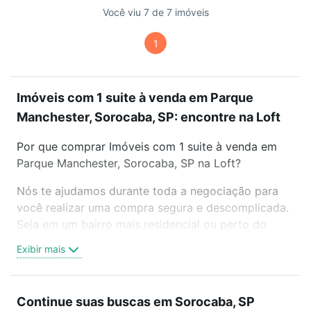
Você viu 7 de 7 imóveis
1
Imóveis com 1 suite à venda em Parque
Manchester, Sorocaba, SP: encontre na Loft
Por que comprar Imóveis com 1 suite à venda em
Parque Manchester, Sorocaba, SP na Loft?
Nós te ajudamos durante toda a negociação para
você realizar uma compra segura e descomplicada.
Seja em um bairro mais residencial ou perto do
trabalho e do metrô, aqui você vai encontrar a
Exibir mais
oferta ideal de Imóveis com 1 suite à venda em
Parque Manchester, Sorocaba, SP para conquistar
seu sonho. Agende uma visita presencial ou por
Continue suas buscas em Sorocaba, SP
videochamada, é grátis, sem compromisso e você