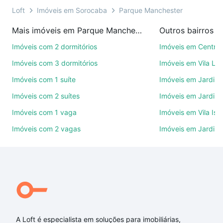
ainda conta com mais de 46 mil corretores e
Loft
Imóveis em Sorocaba
Parque Manchester
imobiliárias te ajudando na compra, venda ou troca
Mais imóveis em Parque Manchester
Outros bairros 
de imóveis.
Imóveis com 2 dormitórios
Imóveis em Centro
Como escolher um imóvel?
Imóveis com 3 dormitórios
Imóveis em Vila Le
Use barra de busca no topo para pesquisar por
Imóveis com 1 suíte
Imóveis em Jardim 
ruas, bairros e até condomínios favoritos. Você
Imóveis com 2 suítes
Imóveis em Jardim 
também pode usar os filtros como quantidade de
quartos, suítes, com ou sem vaga de garagem para
Imóveis com 1 vaga
Imóveis em Vila Isa
combinar perfeitamente com o preço, metragem e
Imóveis com 2 vagas
Imóveis em Jardim
comodidades, como piscina, academia, salão de
festas ou área verde e encontrar Imóveis com 1
suite à venda em Parque Manchester, Sorocaba, SP
ideal para você na Loft.
Qual o preço de Imóveis com 1 suite à venda em
Parque Manchester, Sorocaba, SP?
A Loft é especialista em soluções para imobiliárias,
Aqui na Loft temos a oferta ideal para você, com