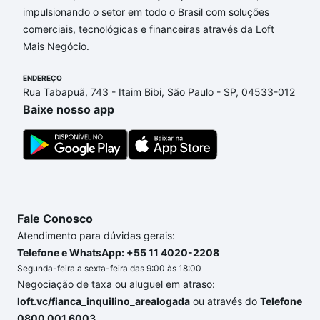
impulsionando o setor em todo o Brasil com soluções
Imóveis com 1 suite à venda em Parque Manchester,
comerciais, tecnológicas e financeiras através da Loft
Sorocaba, SP que custam a partir de R$ 0 e com
Mais Negócio.
nossas opções de financiamento imobiliário as
parcelas podem se adequar ao seu orçamento. Se
ENDEREÇO
ainda tem alguma dúvida dos custos envolvidos no
Rua Tabapuã, 743 - Itaim Bibi, São Paulo - SP, 04533-012
processo de compra, veja em nosso portal
quanto
Baixe nosso app
custa comprar um apartamento
e conte com a
gente para comprar o imóvel dos seus sonhos com
segurança e conforto. Loft, com você até as
chaves.
Fale Conosco
Atendimento para dúvidas gerais:
Telefone e WhatsApp: +55 11 4020-2208
Segunda-feira a sexta-feira das 9:00 às 18:00
Negociação de taxa ou aluguel em atraso:
loft.vc/fianca_inquilino_arealogada
ou através do
Telefone
0800 001 6003