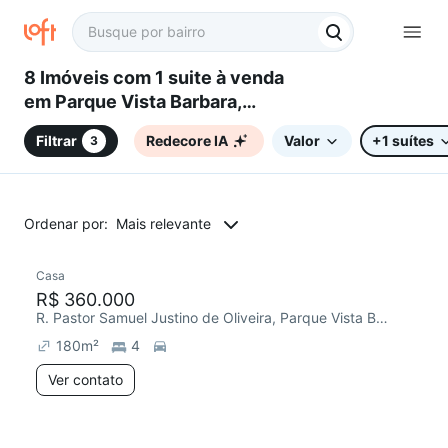
8 Imóveis com 1 suite à venda
em Parque Vista Barbara,
Sorocaba, SP
Filtrar
Redecore IA
Valor
+1 suítes
3
Ordenar por:
Mais relevante
Casa
Redecorar
R$ 360.000
R. Pastor Samuel Justino de Oliveira, Parque Vista Barbara
180
m²
4
Ver contato