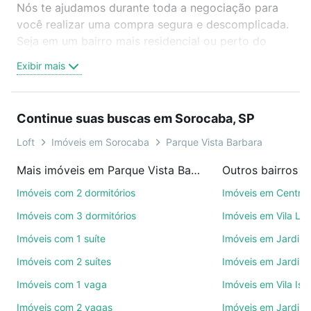
Nós te ajudamos durante toda a negociação para
você realizar uma compra segura e descomplicada.
Seja em um bairro mais residencial ou perto do
trabalho e do metrô, aqui você vai encontrar a
Exibir mais
oferta ideal de Imóveis com 1 suite à venda em
Parque Vista Barbara, Sorocaba, SP para conquistar
seu sonho. Agende uma visita presencial ou por
Continue suas buscas em Sorocaba, SP
videochamada, é grátis, sem compromisso e você
ainda conta com mais de 46 mil corretores e
Loft
Imóveis em Sorocaba
Parque Vista Barbara
imobiliárias te ajudando na compra, venda ou troca
Mais imóveis em Parque Vista Barbara
Outros bairros 
de imóveis.
Imóveis com 2 dormitórios
Imóveis em Centro
Como escolher um imóvel?
Imóveis com 3 dormitórios
Imóveis em Vila Le
Use barra de busca no topo para pesquisar por
Imóveis com 1 suíte
Imóveis em Jardim 
ruas, bairros e até condomínios favoritos. Você
Imóveis com 2 suítes
Imóveis em Jardim 
também pode usar os filtros como quantidade de
quartos, suítes, com ou sem vaga de garagem para
Imóveis com 1 vaga
Imóveis em Vila Isa
combinar perfeitamente com o preço, metragem e
Imóveis com 2 vagas
Imóveis em Jardim