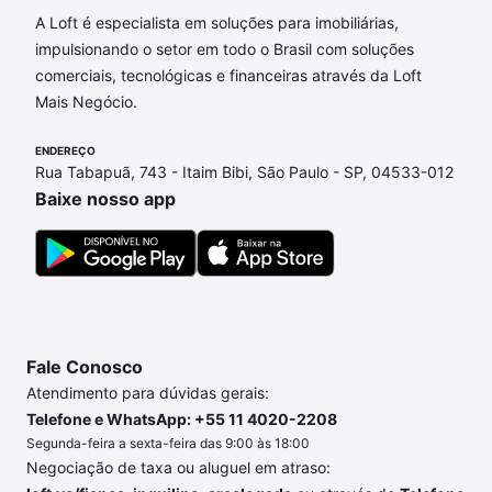
A Loft é especialista em soluções para imobiliárias,
Aqui na Loft temos a oferta ideal para você, com
impulsionando o setor em todo o Brasil com soluções
Imóveis com 2 vagas à venda em Residencial
comerciais, tecnológicas e financeiras através da Loft
Jardim Nathália, Sorocaba, SP que custam a partir
Mais Negócio.
de R$ 0 e com nossas opções de financiamento
imobiliário as parcelas podem se adequar ao seu
ENDEREÇO
orçamento. Se ainda tem alguma dúvida dos custos
Rua Tabapuã, 743 - Itaim Bibi, São Paulo - SP, 04533-012
envolvidos no processo de compra, veja em nosso
Baixe nosso app
portal
quanto custa comprar um apartamento
e
conte com a gente para comprar o imóvel dos seus
sonhos com segurança e conforto. Loft, com você
até as chaves.
Fale Conosco
Atendimento para dúvidas gerais:
Telefone e WhatsApp: +55 11 4020-2208
Segunda-feira a sexta-feira das 9:00 às 18:00
Negociação de taxa ou aluguel em atraso: