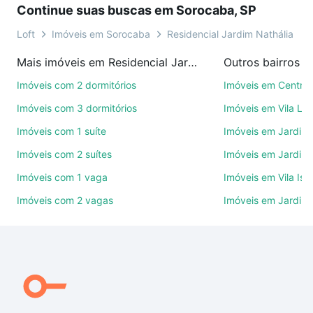
Continue suas buscas em Sorocaba, SP
ou por videochamada, é grátis, sem compromisso e
você ainda conta com mais de 46 mil corretores e
Loft
Imóveis em Sorocaba
Residencial Jardim Nathália
imobiliárias te ajudando na compra, venda ou troca
Mais imóveis em Residencial Jardim Nathália
Outros bairros 
de imóveis.
Imóveis com 2 dormitórios
Imóveis em Centro
Como escolher um imóvel?
Imóveis com 3 dormitórios
Imóveis em Vila Le
Use barra de busca no topo para pesquisar por
Imóveis com 1 suíte
Imóveis em Jardim 
ruas, bairros e até condomínios favoritos. Você
Imóveis com 2 suítes
Imóveis em Jardim 
também pode usar os filtros como quantidade de
quartos, suítes, com ou sem vaga de garagem para
Imóveis com 1 vaga
Imóveis em Vila Isa
combinar perfeitamente com o preço, metragem e
Imóveis com 2 vagas
Imóveis em Jardim
comodidades, como piscina, academia, salão de
festas ou área verde e encontrar Imóveis com 2
vagas à venda em Residencial Jardim Nathália,
Sorocaba, SP ideal para você na Loft.
Qual o preço de Imóveis com 2 vagas à venda em
Residencial Jardim Nathália, Sorocaba, SP?