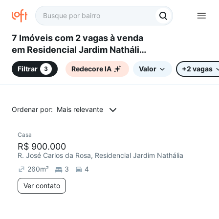
7 Imóveis com 2 vagas à venda
em Residencial Jardim Nathália,
Sorocaba, SP
Filtrar
Redecore IA
Valor
+2 vagas
3
Ordenar por:
Mais relevante
Casa
Redecorar
R$ 900.000
R. José Carlos da Rosa, Residencial Jardim Nathália
260
m²
3
4
Ver contato