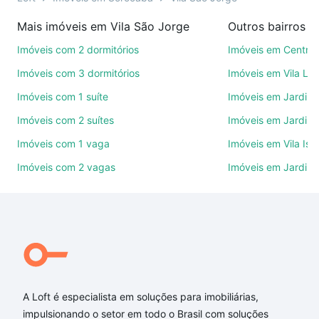
na compra, venda ou troca de imóveis.
Mais imóveis em Vila São Jorge
Outros bairros 
Como escolher um imóvel?
Imóveis com 2 dormitórios
Imóveis em Centro
Use barra de busca no topo para pesquisar por
Imóveis com 3 dormitórios
Imóveis em Vila Le
ruas, bairros e até condomínios favoritos. Você
Imóveis com 1 suíte
Imóveis em Jardim 
também pode usar os filtros como quantidade de
Imóveis com 2 suítes
Imóveis em Jardim 
quartos, suítes, com ou sem vaga de garagem para
combinar perfeitamente com o preço, metragem e
Imóveis com 1 vaga
Imóveis em Vila Isa
comodidades, como piscina, academia, salão de
Imóveis com 2 vagas
Imóveis em Jardim
festas ou área verde e encontrar Imóveis com 1
suite à venda em Vila São Jorge, Sorocaba, SP ideal
para você na Loft.
Qual o preço de Imóveis com 1 suite à venda em
Vila São Jorge, Sorocaba, SP?
Aqui na Loft temos a oferta ideal para você, com
A Loft é especialista em soluções para imobiliárias,
Imóveis com 1 suite à venda em Vila São Jorge,
impulsionando o setor em todo o Brasil com soluções
Sorocaba, SP que custam a partir de R$ 0 e com