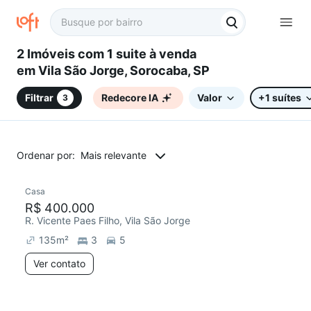
2 Imóveis com 1 suite à venda
em Vila São Jorge, Sorocaba, SP
Filtrar
Redecore IA
Valor
+1 suítes
3
Ordenar por:
Mais relevante
Casa
Redecorar
R$ 400.000
R. Vicente Paes Filho, Vila São Jorge
135
m²
3
5
Ver contato