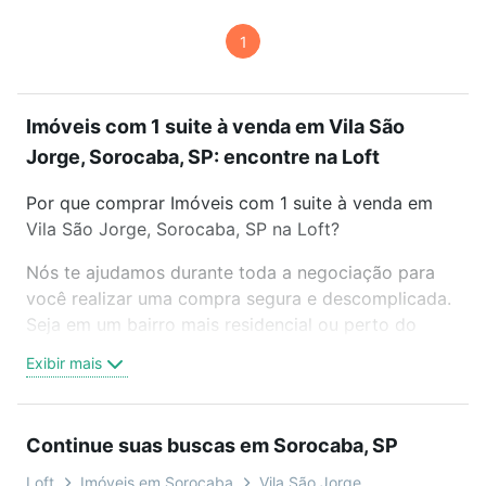
1
Imóveis com 1 suite à venda em Vila São
Jorge, Sorocaba, SP: encontre na Loft
Por que comprar Imóveis com 1 suite à venda em
Vila São Jorge, Sorocaba, SP na Loft?
Nós te ajudamos durante toda a negociação para
você realizar uma compra segura e descomplicada.
Seja em um bairro mais residencial ou perto do
trabalho e do metrô, aqui você vai encontrar a
Exibir mais
oferta ideal de Imóveis com 1 suite à venda em Vila
São Jorge, Sorocaba, SP para conquistar seu sonho.
Agende uma visita presencial ou por videochamada,
Continue suas buscas em Sorocaba, SP
é grátis, sem compromisso e você ainda conta com
mais de 46 mil corretores e imobiliárias te ajudando
Loft
Imóveis em Sorocaba
Vila São Jorge