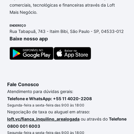
comerciais, tecnológicas e financeiras através da Loft
nossas opções de financiamento imobiliário as
Mais Negócio.
parcelas podem se adequar ao seu orçamento. Se
ainda tem alguma dúvida dos custos envolvidos no
ENDEREÇO
processo de compra, veja em nosso portal
quanto
Rua Tabapuã, 743 - Itaim Bibi, São Paulo - SP, 04533-012
custa comprar um apartamento
e conte com a
Baixe nosso app
gente para comprar o imóvel dos seus sonhos com
segurança e conforto. Loft, com você até as
chaves.
Fale Conosco
Atendimento para dúvidas gerais:
Telefone e WhatsApp: +55 11 4020-2208
Segunda-feira a sexta-feira das 9:00 às 18:00
Negociação de taxa ou aluguel em atraso:
loft.vc/fianca_inquilino_arealogada
ou através do
Telefone
0800 001 6003
Segunda-feira a sexta-feira das 9:00 às 18:00