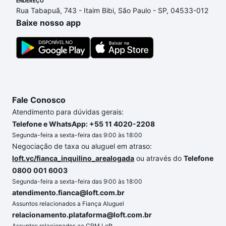
ENDEREÇO
de compra, veja em nosso portal
quanto custa
Rua Tabapuã, 743 - Itaim Bibi, São Paulo - SP, 04533-012
comprar um apartamento
e conte com a gente para
Baixe nosso app
comprar o imóvel dos seus sonhos com segurança e
conforto. Loft, com você até as chaves.
Fale Conosco
Atendimento para dúvidas gerais:
Telefone e WhatsApp: +55 11 4020-2208
Segunda-feira a sexta-feira das 9:00 às 18:00
Negociação de taxa ou aluguel em atraso:
loft.vc/fianca_inquilino_arealogada
ou através do
Telefone
0800 001 6003
Segunda-feira a sexta-feira das 9:00 às 18:00
atendimento.fianca@loft.com.br
Assuntos relacionados a Fiança Aluguel
relacionamento.plataforma@loft.com.br
Assuntos relacionados ao CRM Loft