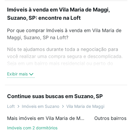
Imóveis à venda em Vila Maria de Maggi,
Suzano, SP: encontre na Loft
Por que comprar Imóveis à venda em Vila Maria de
Maggi, Suzano, SP na Loft?
Nós te ajudamos durante toda a negociação para
você realizar uma compra segura e descomplicada.
Seja em um bairro mais residencial ou perto do
trabalho e do metrô, aqui você vai encontrar a
Exibir mais
oferta ideal de Imóveis à venda em Vila Maria de
Maggi, Suzano, SP para conquistar seu sonho.
Agende uma visita presencial ou por videochamada,
Continue suas buscas em Suzano, SP
é grátis, sem compromisso e você ainda conta com
mais de 46 mil corretores e imobiliárias te ajudando
Loft
Imóveis em Suzano
Vila Maria de Maggi
na compra, venda ou troca de imóveis.
Mais imóveis em Vila Maria de Maggi
Outros bairros 
Como escolher um imóvel?
Imóveis com 2 dormitórios