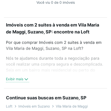
Você viu 0 de 0 imóveis
Imóveis com 2 suites à venda em Vila Maria
de Maggi, Suzano, SP: encontre na Loft
Por que comprar Imóveis com 2 suites à venda em
Vila Maria de Maggi, Suzano, SP na Loft?
Nós te ajudamos durante toda a negociação para
você realizar uma compra segura e descomplicada.
Seja em um bairro mais residencial ou perto do
trabalho e do metrô, aqui você vai encontrar a
Exibir mais
oferta ideal de Imóveis com 2 suites à venda em
Vila Maria de Maggi, Suzano, SP para conquistar seu
sonho. Agende uma visita presencial ou por
Continue suas buscas em Suzano, SP
videochamada, é grátis, sem compromisso e você
ainda conta com mais de 46 mil corretores e
Loft
Imóveis em Suzano
Vila Maria de Maggi