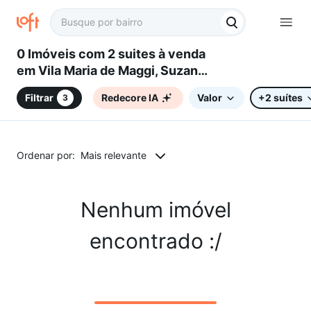
0 Imóveis com 2 suites à venda
em Vila Maria de Maggi, Suzano,
SP
Filtrar
Redecore IA
Valor
+2 suítes
3
Ordenar por:
Mais relevante
Nenhum imóvel
encontrado :/