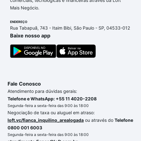
comerciais, tecnológicas e financeiras através da Loft
Maggi, Suzano, SP que custam a partir de R$ 0 e
Mais Negócio.
com nossas opções de financiamento imobiliário as
parcelas podem se adequar ao seu orçamento. Se
ENDEREÇO
ainda tem alguma dúvida dos custos envolvidos no
Rua Tabapuã, 743 - Itaim Bibi, São Paulo - SP, 04533-012
processo de compra, veja em nosso portal
quanto
Baixe nosso app
custa comprar um apartamento
e conte com a
gente para comprar o imóvel dos seus sonhos com
segurança e conforto. Loft, com você até as
chaves.
Fale Conosco
Atendimento para dúvidas gerais:
Telefone e WhatsApp: +55 11 4020-2208
Segunda-feira a sexta-feira das 9:00 às 18:00
Negociação de taxa ou aluguel em atraso:
loft.vc/fianca_inquilino_arealogada
ou através do
Telefone
0800 001 6003
Segunda-feira a sexta-feira das 9:00 às 18:00