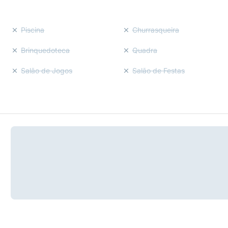
Piscina
Churrasqueira
Brinquedoteca
Quadra
Salão de Jogos
Salão de Festas