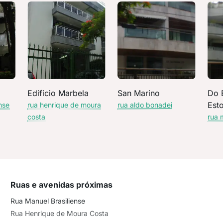
Edificio Marbela
San Marino
Do E
Esto
nse
rua henrique de moura
rua aldo bonadei
costa
rua 
Ruas e avenidas próximas
Rua Manuel Brasiliense
Rua Henrique de Moura Costa