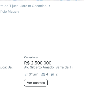
rra da Tijuca: Jardim Oceânico
ficio Magaly
Cobertura
Cobertura
R$ 2.500.000
R$ 1.9
R. Pedro Bolato, Barra da Tijuca: Jardim Oceânico
Av. Gilberto Amado, Barra da Tijuca
315
m²
4
2
274
m
Ver contato
Ver co