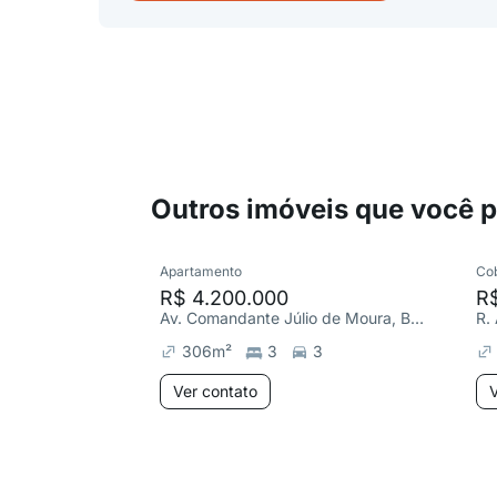
Outros imóveis que você 
Apartamento
Co
R$ 4.200.000
R
Av. Comandante Júlio de Moura, Barra da Tijuca
306
m²
3
3
Ver contato
V