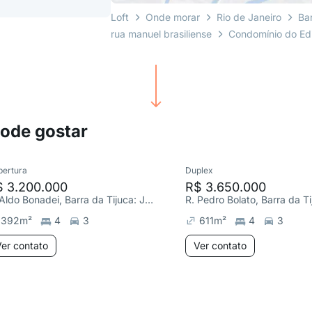
Loft
Onde morar
Rio de Janeiro
Ba
rua manuel brasiliense
Condomínio do Edi
pode gostar
bertura
Duplex
$ 3.200.000
R$ 3.650.000
R. Aldo Bonadei, Barra da Tijuca: Jardim Oceânico
392
m²
4
3
611
m²
4
3
er contato
Ver contato