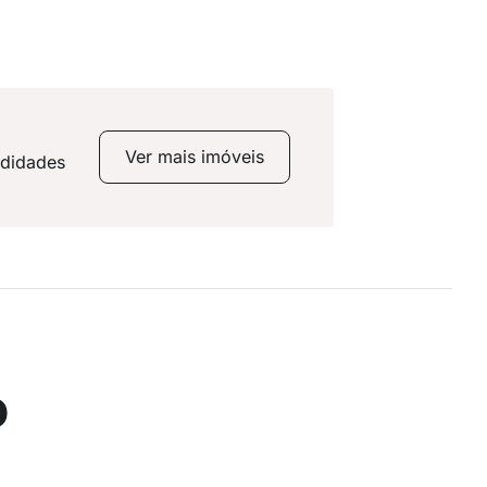
Ver mais imóveis
odidades
o