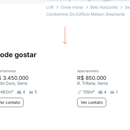
Loft
Onde morar
Belo Horizonte
Se
Condomínio Do Edifício Maison Stephanie
pode gostar
artamento
Apartamento
$ 3.450.000
R$ 850.000
 do Ouro, Serra
R. Trifana, Serra
462
m²
4
5
155
m²
4
1
er contato
Ver contato