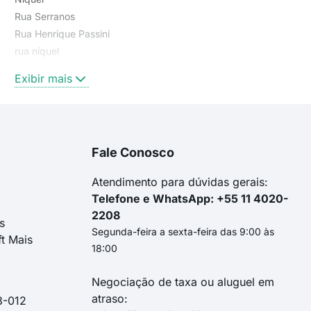
Rua Serranos
Rua Henrique Passini
rua níquel
rua caraça
Exibir mais
Rua Caraça
Rua Angustura
rua serranos
Serranos
Fale Conosco
RUA CARAÇA
Rua Níquel
Atendimento para dúvidas gerais:
Telefone e WhatsApp: +55 11 4020-
2208
s
Segunda-feira a sexta-feira das 9:00 às
ft Mais
18:00
Negociação de taxa ou aluguel em
atraso:
3-012