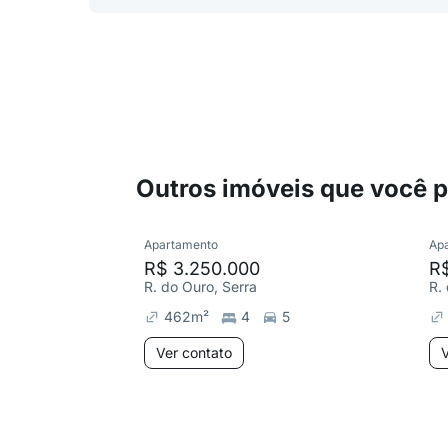
Outros imóveis que você 
Apartamento
Ap
R$ 3.250.000
R
R. do Ouro, Serra
R.
462
m²
4
5
Ver contato
V