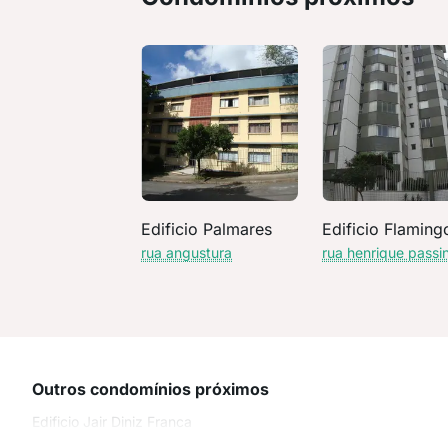
Edificio Palmares
Edificio Flaming
rua angustura
rua henrique passin
Outros condomínios próximos
Edificio Jair Diniz Franca