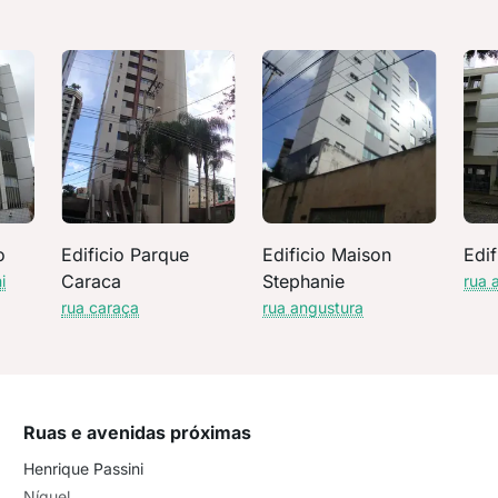
o
Edificio Parque
Edificio Maison
Edif
Caraca
Stephanie
i
rua 
rua caraça
rua angustura
Ruas e avenidas próximas
Henrique Passini
Níquel