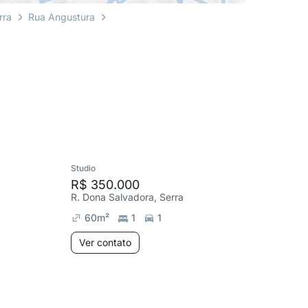
rra
Rua Angustura
Studio
Apartame
R$ 350.000
R$ 360
R. Dona Salvadora, Serra
R. Angus
60
m²
1
1
108
m
Ver contato
Ver co