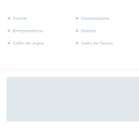
Piscina
Churrasqueira
Brinquedoteca
Quadra
Salão de Jogos
Salão de Festas