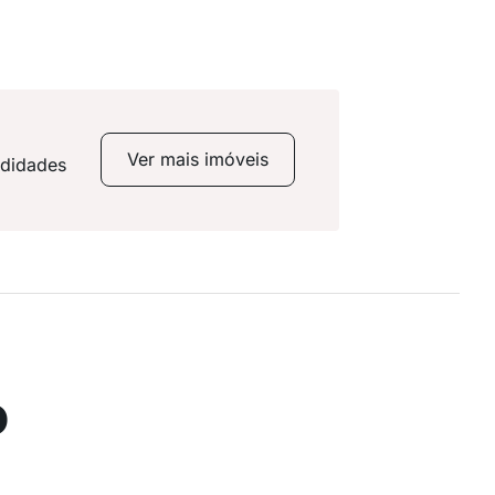
Ver mais imóveis
odidades
o