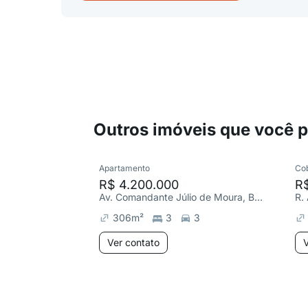
Outros imóveis que você 
Apartamento
Co
R$ 4.200.000
R
Av. Comandante Júlio de Moura, Barra da Tijuca
306
m²
3
3
Ver contato
V