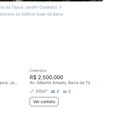
rra da Tijuca: Jardim Oceânico
omínio do Edificio Solar da Barra
Cobertura
Cobertura
R$ 2.500.000
R$ 1.9
R. Pedro Bolato, Barra da Tijuca: Jardim Oceânico
Av. Gilberto Amado, Barra da Tijuca
315
m²
4
2
274
m
Ver contato
Ver co