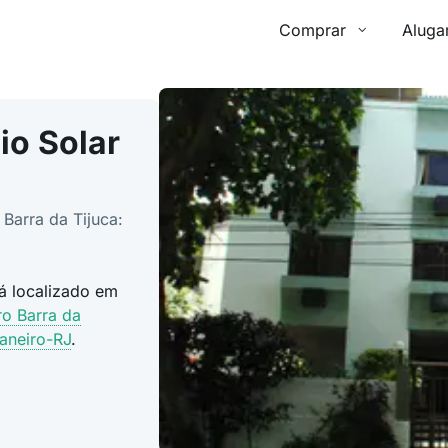
Comprar
Aluga
io Solar
Barra da Tijuca:
tá localizado em
ro Barra da
aneiro-RJ
.