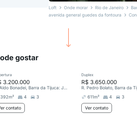
Loft
Onde morar
Rio de Janeiro
Ba
avenida general guedes da fontoura
Cond
pode gostar
bertura
Duplex
$ 3.200.000
R$ 3.650.000
R. Aldo Bonadei, Barra da Tijuca: Jardim Oceânico
392
m²
4
3
611
m²
4
3
er contato
Ver contato