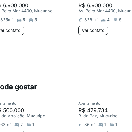
$ 6.900.000
R$ 6.900.000
. Beira Mar 4400, Mucuripe
Av. Beira Mar 4400, Mucur
325
m²
5
5
326
m²
4
5
er contato
Ver contato
pode gostar
artamento
Apartamento
$ 500.000
R$ 479.734
. da Abolição, Mucuripe
R. da Paz, Mucuripe
63
m²
2
1
36
m²
1
1