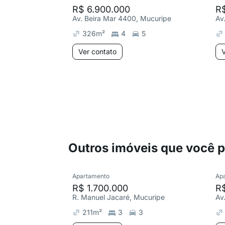
R$ 6.900.000
R
Av. Beira Mar 4400, Mucuripe
Av
326
m²
4
5
Ver contato
V
Outros imóveis que você 
Apartamento
Ap
R$ 1.700.000
R
R. Manuel Jacaré, Mucuripe
Av
211
m²
3
3