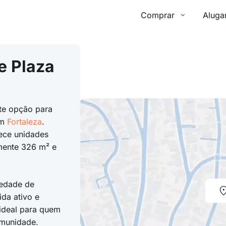
Comprar
Aluga
e Plaza
te opção para
em
Fortaleza
.
ece unidades
mente 326 m² e
iedade de
da ativo e
 ideal para quem
omunidade.