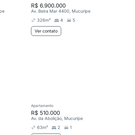
R$ 6.900.000
ipe
Av. Beira Mar 4400, Mucuripe
326
m²
4
5
Aind
Ver contato
você
Descub
aos de
Apartamento
Apartame
R$ 510.000
R$ 54
Av. da Abolição, Mucuripe
R. da Pa
63
m²
2
1
38
m²