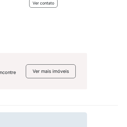
Ver contato
Ver co
Ver mais imóveis
encontre