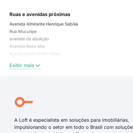
Ruas e avenidas próximas
Avenida Almirante Henrique Sabóia
Rua Mucuripe
avenida da abolição
Avenida Beira Mar
Rua Arquiteto Emílio Hinko
Rua Senador Machado
Exibir mais
Beira Mar
Rua Luís Tibúrcio
Rua Tereza Hinko
Rua Doutor José Frota
Rua P
Rua Juvêncio Vasconcelos
A Loft é especialista em soluções para imobiliárias,
impulsionando o setor em todo o Brasil com soluçõe