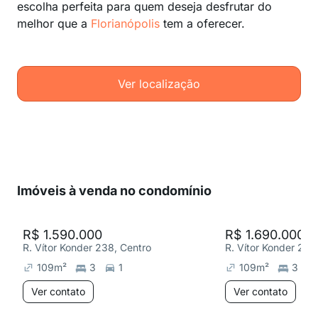
escolha perfeita para quem deseja desfrutar do
melhor que a
Florianópolis
tem a oferecer.
Ver localização
Imóveis à venda no condomínio
R$ 1.590.000
R$ 1.690.000
R. Vítor Konder 238, Centro
R. Vítor Konder 238
109
m²
3
1
109
m²
3
Ver contato
Ver contato