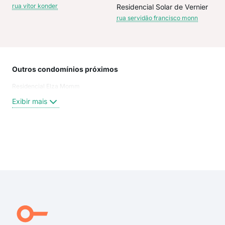
rua vítor konder
Residencial Solar de Vernier
rua servidão francisco monn
Outros condomínios próximos
Rua
Residencial Elza Momm
Rua 
Ser
Exibir mais
Víto
Ser
Rua 
rua 
Exi
rua 
rua 
rua 
Rua 
Fra
Vito