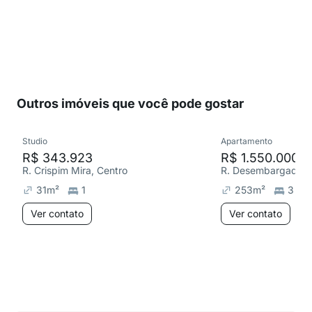
Outros imóveis que você pode gostar
Studio
Apartamento
R$ 343.923
R$ 1.550.000
R. Crispim Mira, Centro
31
m²
1
253
m²
3
Ver contato
Ver contato