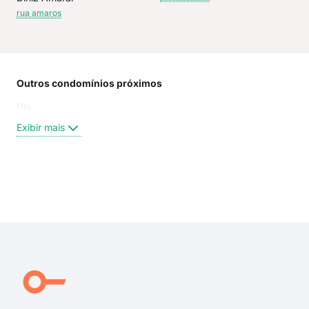
rua amaros
Outros condomínios próximos
Rua
Ello
Rua 
Rua
Exibir mais
Rua 
Rua 
Rua
Rua
Exi
rua 
rua 
rua 
rua 
rua
Quel