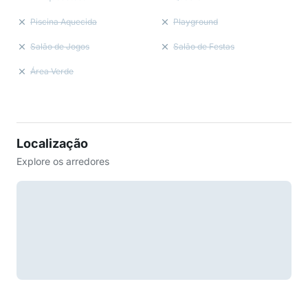
Piscina Aquecida
Playground
Salão de Jogos
Salão de Festas
Área Verde
Localização
Explore os arredores