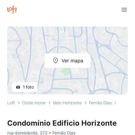
Ver mapa
1 foto
Loft
Onde morar
Belo Horizonte
Fernão Dias
rua dor
Condomínio Edificio Horizonte
rua doresópolis, 372 • Fernão Dias