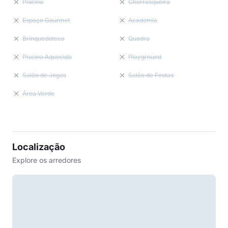
Piscina
Churrasqueira
Espaço Gourmet
Academia
Brinquedoteca
Quadra
Piscina Aquecida
Playground
Salão de Jogos
Salão de Festas
Área Verde
Localização
Explore os arredores