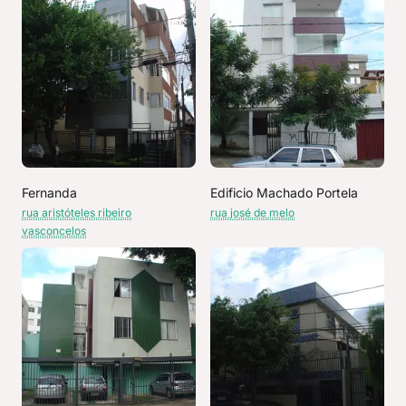
Fernanda
Edificio Machado Portela
rua aristóteles ribeiro
rua josé de melo
vasconcelos