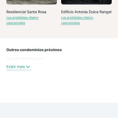
Residencial Santa Rosa
Edificio Antonia Dulce Rangel
rua aristóteles ribeiro
rua aristóteles ribeiro
vasconcelos
vasconcelos
Outros condomínios próximos
Rua
Sebastiao Silvio Siqueira
Rua
Rua 
Exibir mais
Rua 
rua 
rua
rua 
Exi
rua
rua
rua 
Praç