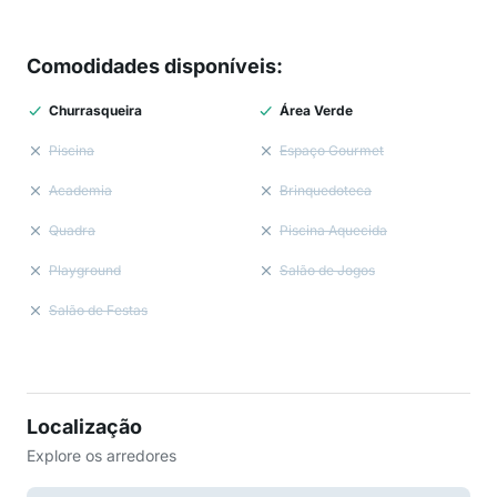
Comodidades disponíveis
:
Churrasqueira
Área Verde
Piscina
Espaço Gourmet
Academia
Brinquedoteca
Quadra
Piscina Aquecida
Playground
Salão de Jogos
Salão de Festas
Localização
Explore os arredores