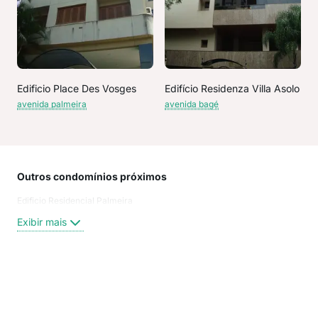
Edificio Place Des Vosges
Edifício Residenza Villa Asolo
avenida palmeira
avenida bagé
Outros condomínios próximos
Rua
Edificio Residencial Palmeira
Toro
PRO
Exibir mais
aven
AVE
Trav
PAL
Exi
Prof