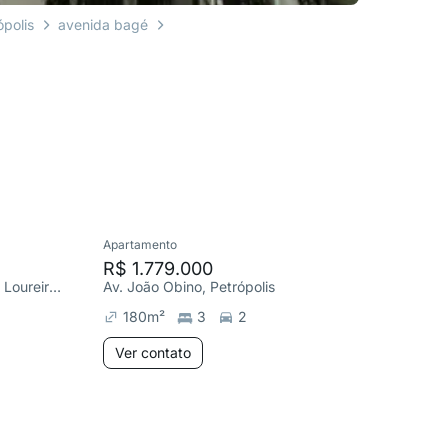
ópolis
avenida bagé
Apartamento
Cobertura
R$ 1.779.000
R$ 1.5
R. Desembargador Augusto Loureiro Lima, Petrópolis
Av. João Obino, Petrópolis
Av. Guapo
180
m²
3
2
210
m
Ver contato
Ver co