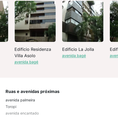
Edifício Residenza
Edificio La Jolla
Edif
Villa Asolo
avenida bagé
aven
avenida bagé
Ruas e avenidas próximas
avenida palmeira
Toropi
avenida encantado