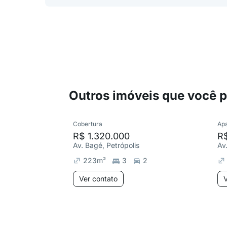
Outros imóveis que você 
Cobertura
Ap
R$ 1.320.000
R$
Av. Bagé, Petrópolis
Av
223
m²
3
2
Ver contato
V