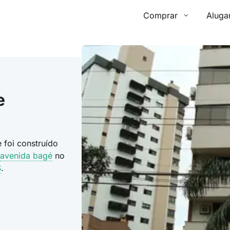
Comprar
Aluga
e
 foi construído
avenida bagé
no
S
.