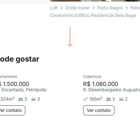
Loft
Onde morar
Porto Alegre
Petr
Condomínio Edificio Residencial Bela Bage
pode gostar
artamento
Cobertura
 1.500.000
R$ 1.060.000
. Encantado, Petrópolis
334
m²
3
3
195
m²
3
2
er contato
Ver contato