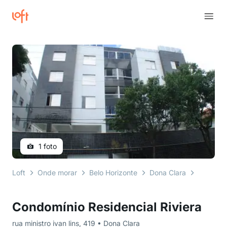
1 foto
Loft
Onde morar
Belo Horizonte
Dona Clara
rua minis
Condomínio Residencial Riviera
rua ministro ivan lins, 419 • Dona Clara