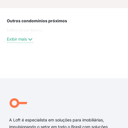
Outros condomínios próximos
Rua
Edificio Ibraim Ribeiro
Rua 
Rua
Exibir mais
Lui
Rua
Rua
Rua 
Exi
rua
rua 
rua 
Rua 
RUA
Leo
A Loft é especialista em soluções para imobiliárias,
impulsionando o setor em todo o Brasil com soluções