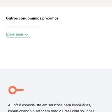
Outros condomínios próximos
Rua
Condominio Villa Messina
Rua 
Rua
Exibir mais
Rua
Rua
Rua
Rua
Exi
Rua
rua 
rua
rua 
rua 
Rua 
A Loft é especialista em soluções para imobiliárias,
impulsionando o setor em todo o Brasil com soluções