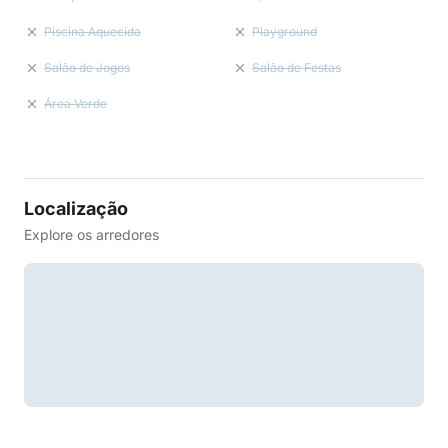
Piscina Aquecida
Playground
Salão de Jogos
Salão de Festas
Área Verde
Localização
Explore os arredores