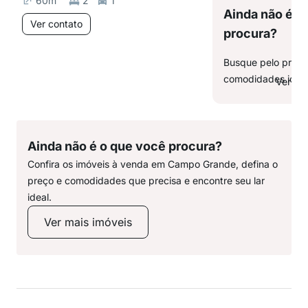
60
m²
2
1
Ainda não é o
Ver contato
procura?
Busque pelo preço,
comodidades ideai
Ver ma
Ainda não é o que você procura?
Confira os imóveis à venda em Campo Grande, defina o
preço e comodidades que precisa e encontre seu lar
ideal.
Ver mais imóveis