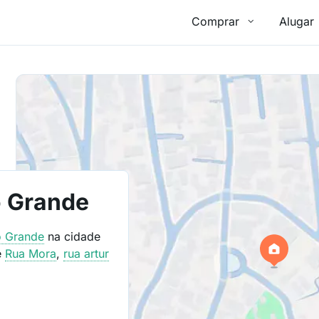
Comprar
Alugar
o Grande
 Grande
na cidade
e
Rua Mora
,
rua artur