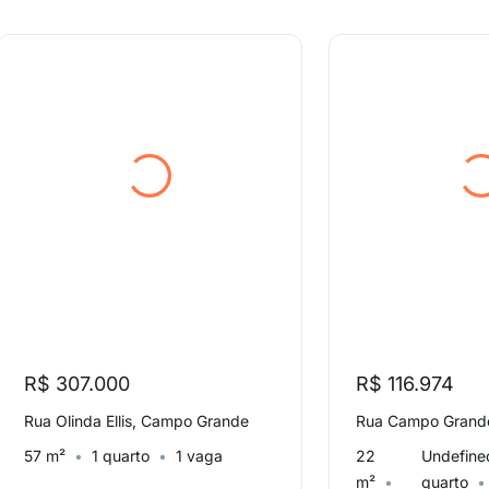
R$ 307.000
R$ 116.974
Rua Olinda Ellis, Campo Grande
57 m²
1 quarto
1 vaga
22
Undefine
m²
quarto