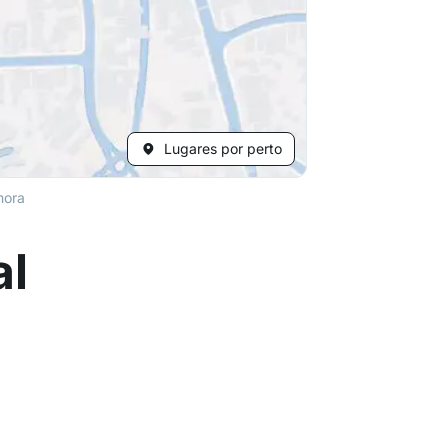
Lugares por perto
mora
al