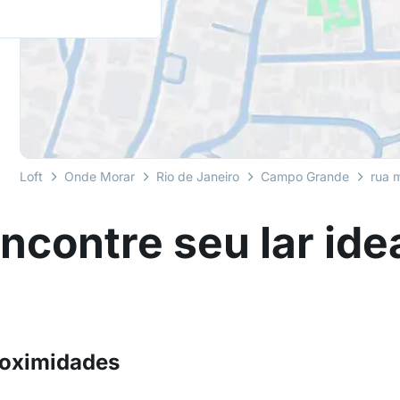
Loft
Onde Morar
Rio de Janeiro
Campo Grande
rua 
ncontre seu lar ide
roximidades