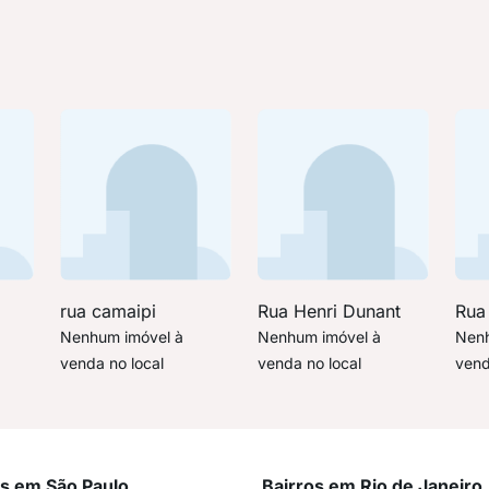
rua camaipi
Rua Henri Dunant
Rua
Nenhum imóvel à
Nenhum imóvel à
Nenh
venda no local
venda no local
vend
os em São Paulo
Bairros em Rio de Janeiro