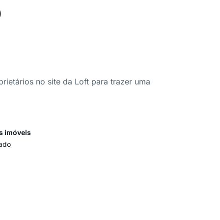
o
ietários no site da Loft para trazer uma
s imóveis
ado