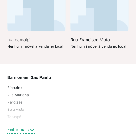
rua camaipi
Rua Francisco Mota
Nenhum imóvel à venda no local
Nenhum imóvel à venda no local
Bairros em São Paulo
Mai
Pinheiros
San
Vila Mariana
Moo
Perdizes
Bos
Bela Vista
Higi
Tatuapé
Vil
Brooklin
Exi
Exibir mais
Centro