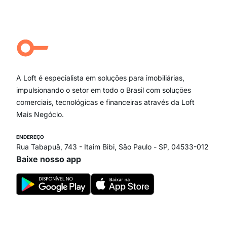
Moema Pássaros
Jardim Paulista
Aclimação
Campo Belo
Ipiranga
Vila Andrade
Paraíso
A Loft é especialista em soluções para imobiliárias,
Itaim Bibi
impulsionando o setor em todo o Brasil com soluções
comerciais, tecnológicas e financeiras através da Loft
Mais Negócio.
ENDEREÇO
Rua Tabapuã, 743 - Itaim Bibi, São Paulo - SP, 04533-012
Baixe nosso app