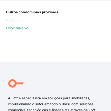
Outros condomínios próximos
Rua
Residencial
Rua 
Rua
Exibir mais
Rua
Rua
Cir
Rua 
Exi
Rua
Rua 
rua 
rua 
rua 
rua 
A Loft é especialista em soluções para imobiliárias,
impulsionando o setor em todo o Brasil com soluções
comerciais, tecnológicas e financeiras através da Loft