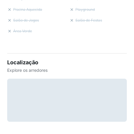
Piscina Aquecida
Playground
Salão de Jogos
Salão de Festas
Área Verde
Localização
Explore os arredores