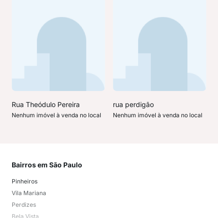
Rua Theódulo Pereira
rua perdigão
Nenhum imóvel à venda no local
Nenhum imóvel à venda no local
Bairros em São Paulo
Mai
Pinheiros
San
Vila Mariana
Moo
Perdizes
Bos
Bela Vista
Higi