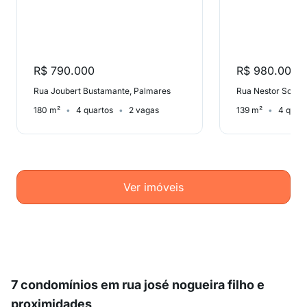
R$ 790.000
R$ 980.000
Rua Joubert Bustamante, Palmares
Rua Nestor Soare
180 m²
4 quartos
2 vagas
139 m²
4 quart
Ver imóveis
7 condomínios em rua josé nogueira filho e
proximidades