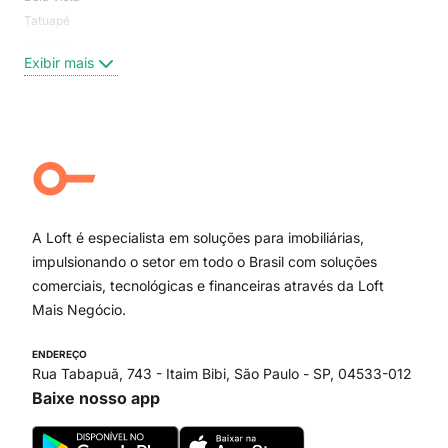
Tatuapé
Vil
Brooklin
Exi
Exibir mais
Centro
Moema Pássaros
Jardim Paulista
Aclimação
Campo Belo
Ipiranga
Vila Andrade
Paraíso
A Loft é especialista em soluções para imobiliárias,
Itaim Bibi
impulsionando o setor em todo o Brasil com soluções
comerciais, tecnológicas e financeiras através da Loft
Mais Negócio.
ENDEREÇO
Rua Tabapuã, 743 - Itaim Bibi, São Paulo - SP, 04533-012
Baixe nosso app