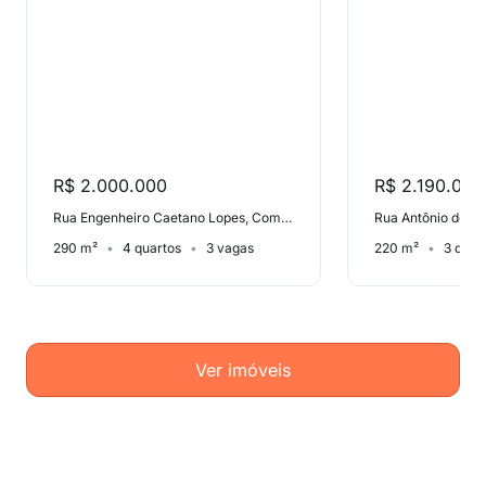
R$ 2.000.000
R$ 2.190.000
Rua Engenheiro Caetano Lopes, Comiteco
Rua Antônio de Al
290 m²
4 quartos
3 vagas
220 m²
3 quar
Ver imóveis