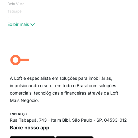
Bela Vista
Higi
Tatuapé
Vil
Brooklin
Exi
Exibir mais
Centro
Moema Pássaros
Jardim Paulista
Aclimação
Campo Belo
Ipiranga
Vila Andrade
Paraíso
A Loft é especialista em soluções para imobiliárias,
Itaim Bibi
impulsionando o setor em todo o Brasil com soluções
comerciais, tecnológicas e financeiras através da Loft
Mais Negócio.
ENDEREÇO
Rua Tabapuã, 743 - Itaim Bibi, São Paulo - SP, 04533-012
Baixe nosso app