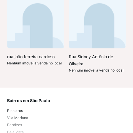
rua joão ferreira cardoso
Rua Sidney Antônio de
Nenhum imóvel à venda no local
Oliveira
Nenhum imóvel à venda no local
Bairros em São Paulo
Mai
Pinheiros
San
Vila Mariana
Moo
Perdizes
Bos
Bela Vista
Higi