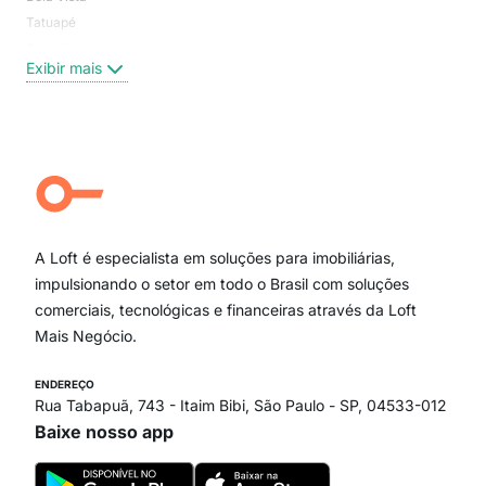
Tatuapé
Vil
Brooklin
Exi
Exibir mais
Centro
Moema Pássaros
Jardim Paulista
Aclimação
Campo Belo
Ipiranga
Vila Andrade
Paraíso
A Loft é especialista em soluções para imobiliárias,
Itaim Bibi
impulsionando o setor em todo o Brasil com soluções
comerciais, tecnológicas e financeiras através da Loft
Mais Negócio.
ENDEREÇO
Rua Tabapuã, 743 - Itaim Bibi, São Paulo - SP, 04533-012
Baixe nosso app