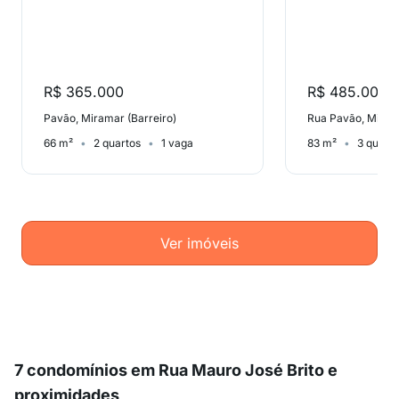
R$ 365.000
R$ 485.000
Pavão, Miramar (Barreiro)
Rua Pavão, Mirama
66 m²
2 quartos
1 vaga
83 m²
3 quart
Ver imóveis
7 condomínios em Rua Mauro José Brito e
proximidades