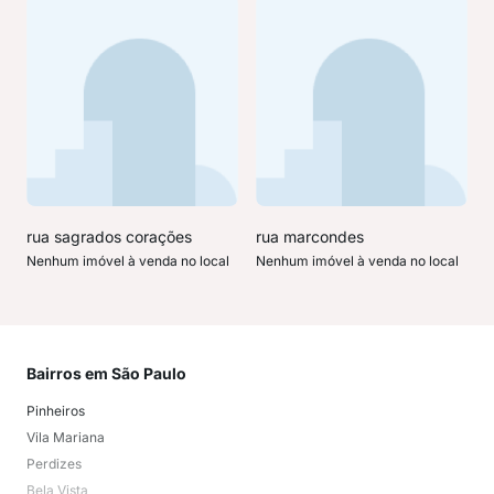
rua sagrados corações
rua marcondes
Nenhum imóvel à venda no local
Nenhum imóvel à venda no local
Bairros em São Paulo
Mai
Pinheiros
San
Vila Mariana
Moo
Perdizes
Bos
Bela Vista
Higi