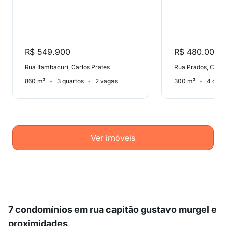
R$ 549.900
R$ 480.000
Rua Itambacuri, Carlos Prates
Rua Prados, Carlo
860 m²
3 quartos
2 vagas
300 m²
4 quar
Ver imóveis
7 condomínios em rua capitão gustavo murgel e
proximidades