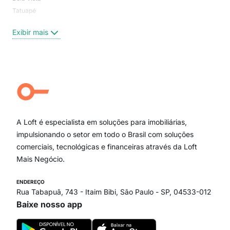
Tatuapé
Vil
Brooklin
Exi
Exibir mais
Centro
Moema Pássaros
Jardim Paulista
Aclimação
Campo Belo
Ipiranga
Vila Andrade
Paraíso
A Loft é especialista em soluções para imobiliárias,
Itaim Bibi
impulsionando o setor em todo o Brasil com soluções
comerciais, tecnológicas e financeiras através da Loft
Mais Negócio.
ENDEREÇO
Rua Tabapuã, 743 - Itaim Bibi, São Paulo - SP, 04533-012
Baixe nosso app