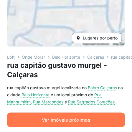
Lugares por perto
Loft
Onde Morar
Belo Horizonte
Caiçaras
rua capitã
rua capitão gustavo murgel -
Caiçaras
rua capitão gustavo murgel localizada no
Bairro
Caiçaras
na
cidade
Belo Horizonte
é um local próximo de
Rua
Manhumirim
,
Rua Marcondes
e
Rua Sagrados Corações
.
Ver imóveis próximos