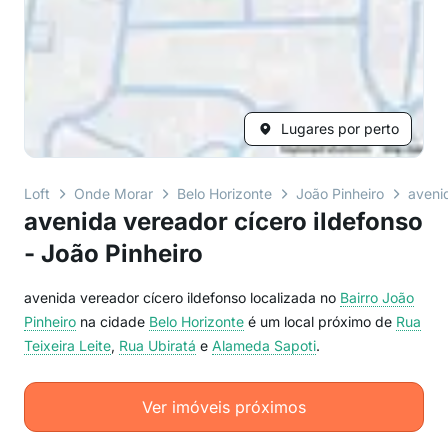
Lugares por perto
Loft
Onde Morar
Belo Horizonte
João Pinheiro
aveni
avenida vereador cícero ildefonso
- João Pinheiro
avenida vereador cícero ildefonso localizada no
Bairro
João
Pinheiro
na cidade
Belo Horizonte
é um local próximo de
Rua
Teixeira Leite
,
Rua Ubiratá
e
Alameda Sapoti
.
Ver imóveis próximos