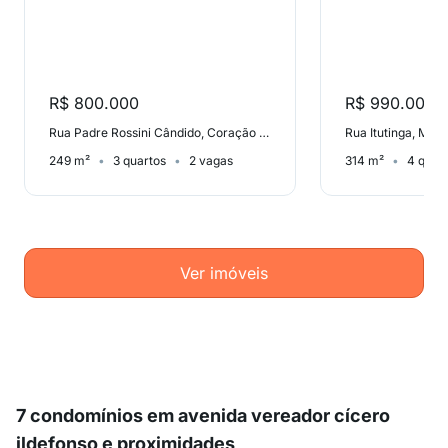
R$ 800.000
R$ 990.000
Rua Padre Rossini Cândido, Coração Eucarístico
Rua Itutinga, Mina
249 m²
3 quartos
2 vagas
314 m²
4 quar
Ver imóveis
7 condomínios em avenida vereador cícero
ildefonso e proximidades