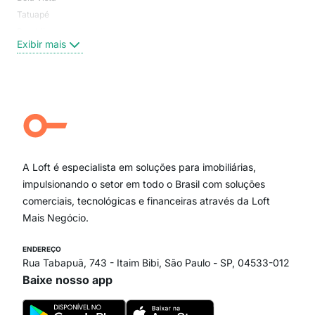
Tatuapé
Vil
Brooklin
Exi
Exibir mais
Centro
Moema Pássaros
Jardim Paulista
Aclimação
Campo Belo
Ipiranga
Vila Andrade
Paraíso
A Loft é especialista em soluções para imobiliárias,
Itaim Bibi
impulsionando o setor em todo o Brasil com soluções
comerciais, tecnológicas e financeiras através da Loft
Mais Negócio.
ENDEREÇO
Rua Tabapuã, 743 - Itaim Bibi, São Paulo - SP, 04533-012
Baixe nosso app