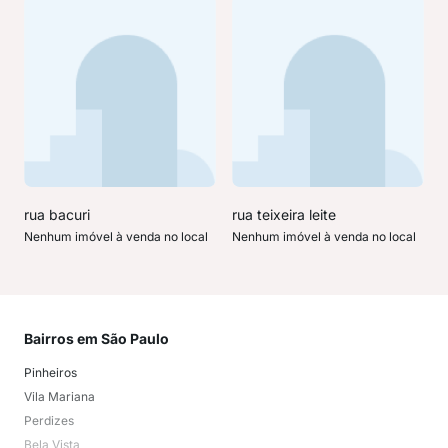
rua bacuri
rua teixeira leite
Nenhum imóvel à venda no local
Nenhum imóvel à venda no local
Bairros em São Paulo
Mai
Pinheiros
San
Vila Mariana
Moo
Perdizes
Bos
Bela Vista
Higi