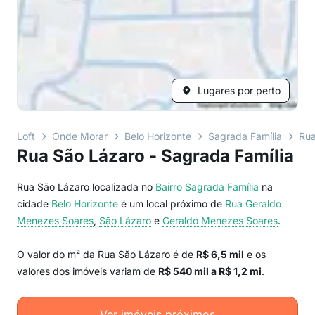
Lugares por perto
Loft
Onde Morar
Belo Horizonte
Sagrada Família
Rua
Rua São Lázaro - Sagrada Família
Rua São Lázaro localizada no
Bairro
Sagrada Família
na
cidade
Belo Horizonte
é um local próximo de
Rua Geraldo
Menezes Soares
,
São Lázaro
e
Geraldo Menezes Soares
.
O valor do m² da Rua São Lázaro é de
R$ 6,5 mil
e os
valores dos imóveis variam de
R$ 540 mil a R$ 1,2 mi
.
Ver imóveis próximos