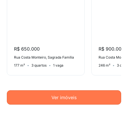
R$ 650.000
R$ 900.000
Rua Costa Monteiro, Sagrada Família
Rua Costa Monteir
177 m²
3 quartos
1 vaga
246 m²
3 quar
Ver imóveis