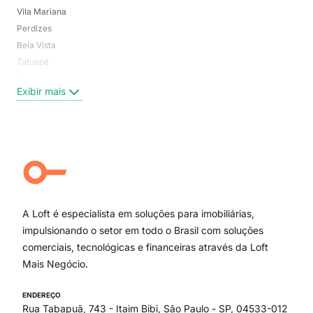
Vila Mariana
Moo
Perdizes
Bos
Bela Vista
Higi
Tatuapé
Vil
Brooklin
Exi
Exibir mais
Centro
Moema Pássaros
Jardim Paulista
Aclimação
Campo Belo
Ipiranga
Vila Andrade
Paraíso
A Loft é especialista em soluções para imobiliárias,
Itaim Bibi
impulsionando o setor em todo o Brasil com soluções
comerciais, tecnológicas e financeiras através da Loft
Mais Negócio.
ENDEREÇO
Rua Tabapuã, 743 - Itaim Bibi, São Paulo - SP, 04533-012