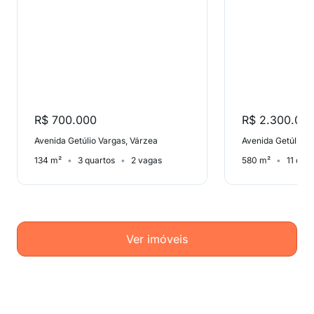
R$ 700.000
R$ 2.300.00
Avenida Getúlio Vargas, Várzea
Avenida Getúlio V
134 m²
3 quartos
2 vagas
580 m²
11 qua
Ver imóveis