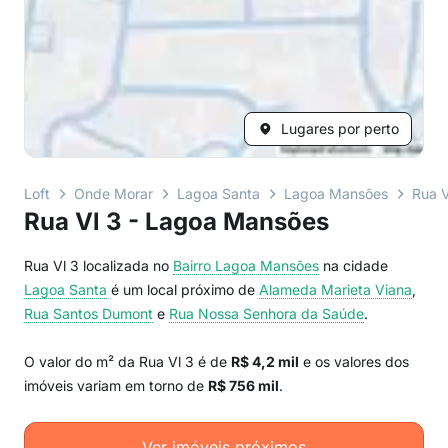
Lugares por perto
Loft
Onde Morar
Lagoa Santa
Lagoa Mansões
Rua V
Rua Vl 3 - Lagoa Mansões
Rua Vl 3 localizada no
Bairro
Lagoa Mansões
na cidade
Lagoa Santa
é um local próximo de
Alameda Marieta Viana
,
Rua Santos Dumont
e
Rua Nossa Senhora da Saúde
.
O valor do m² da Rua Vl 3 é de
R$ 4,2 mil
e os valores dos
imóveis variam em torno de
R$ 756 mil
.
Ver imóveis próximos