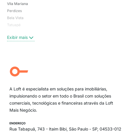
Vila Mariana
Moo
Perdizes
Bos
Bela Vista
Higi
Tatuapé
Vil
Brooklin
Exi
Exibir mais
Centro
Moema Pássaros
Jardim Paulista
Aclimação
Campo Belo
Ipiranga
Vila Andrade
Paraíso
A Loft é especialista em soluções para imobiliárias,
Itaim Bibi
impulsionando o setor em todo o Brasil com soluções
comerciais, tecnológicas e financeiras através da Loft
Mais Negócio.
ENDEREÇO
Rua Tabapuã, 743 - Itaim Bibi, São Paulo - SP, 04533-012