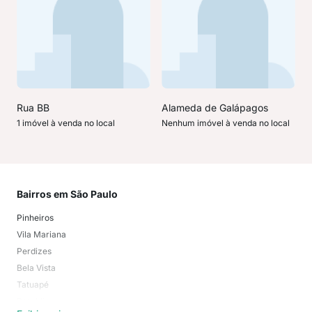
Rua BB
Alameda de Galápagos
1 imóvel à venda no local
Nenhum imóvel à venda no local
Bairros em São Paulo
Mai
Pinheiros
San
Vila Mariana
Moo
Perdizes
Bos
Bela Vista
Higi
Tatuapé
Vil
Brooklin
Exi