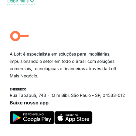
Exibir mais
Centro
Moema Pássaros
Jardim Paulista
Aclimação
Campo Belo
Ipiranga
Vila Andrade
Paraíso
A Loft é especialista em soluções para imobiliárias,
Itaim Bibi
impulsionando o setor em todo o Brasil com soluções
comerciais, tecnológicas e financeiras através da Loft
Mais Negócio.
ENDEREÇO
Rua Tabapuã, 743 - Itaim Bibi, São Paulo - SP, 04533-012
Baixe nosso app