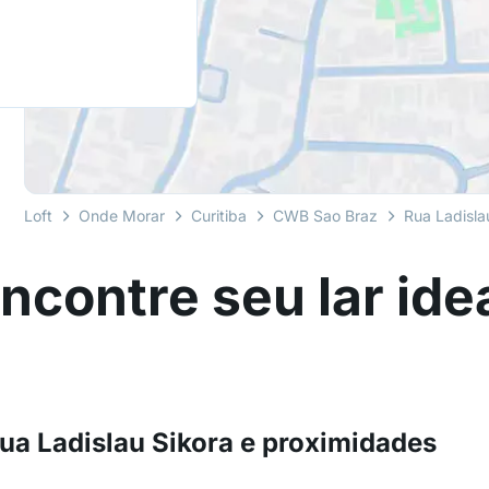
Loft
Onde Morar
Curitiba
CWB Sao Braz
Rua Ladisla
ncontre seu lar ide
ua Ladislau Sikora e proximidades