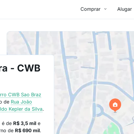
Comprar
Alugar
ora - CWB
irro
CWB Sao Braz
mo de
Rua João
ldo Kepler da Silva
.
a é de
R$ 3,5 mil
e
orno de
R$ 690 mil
.