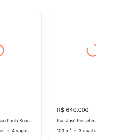
R$ 640.000
Rua Doutor Francisco Paula Soares, São Braz
Rua José Rossetim, Santo Inacio
tos
4 vagas
103 m²
3 quartos
1 vaga