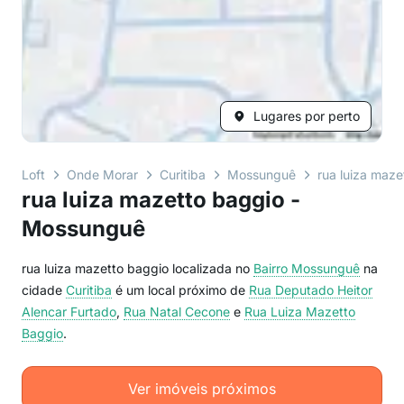
Lugares por perto
Loft
Onde Morar
Curitiba
Mossunguê
rua luiza maze
rua luiza mazetto baggio -
Mossunguê
rua luiza mazetto baggio localizada no
Bairro
Mossunguê
na
cidade
Curitiba
é um local próximo de
Rua Deputado Heitor
Alencar Furtado
,
Rua Natal Cecone
e
Rua Luiza Mazetto
Baggio
.
Ver imóveis próximos