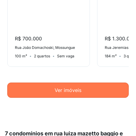
R$ 700.000
R$ 1.300.000
Rua João Domachoski, Mossungue
100 m²
2 quartos
Sem vaga
184 m²
3 quar
Ver imóveis
7 condomínios em rua luiza mazetto baggio e