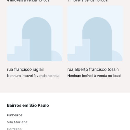
4 imóveis à venda no local
1 imóvel à venda no local
rua francisco juglair
rua alberto francisco tossin
Nenhum imóvel à venda no local
Nenhum imóvel à venda no local
Bairros em São Paulo
Mai
Pinheiros
San
Vila Mariana
Moo
Perdizes
Bos