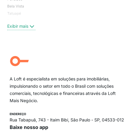
Bela Vista
Higi
Tatuapé
Vil
Brooklin
Exi
Exibir mais
Centro
Moema Pássaros
Jardim Paulista
Aclimação
Campo Belo
Ipiranga
Vila Andrade
Paraíso
A Loft é especialista em soluções para imobiliárias,
Itaim Bibi
impulsionando o setor em todo o Brasil com soluções
comerciais, tecnológicas e financeiras através da Loft
Mais Negócio.
ENDEREÇO
Rua Tabapuã, 743 - Itaim Bibi, São Paulo - SP, 04533-012
Baixe nosso app