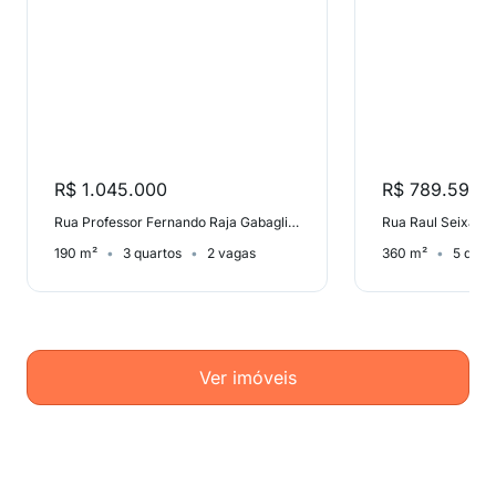
R$ 1.045.000
R$ 789.594
Rua Professor Fernando Raja Gabaglia, Anil
190 m²
3 quartos
2 vagas
360 m²
5 quar
Ver imóveis