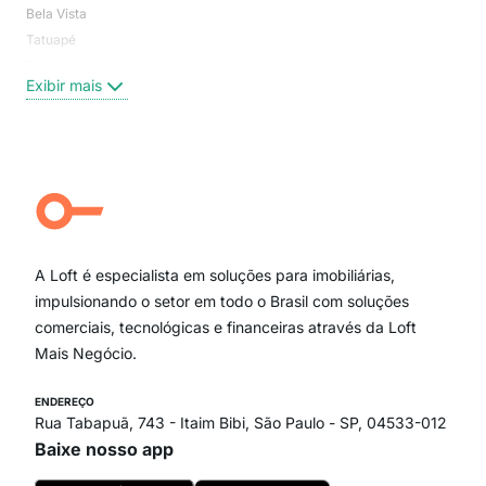
Bela Vista
Higi
Tatuapé
Vil
Brooklin
Exi
Exibir mais
Centro
Moema Pássaros
Jardim Paulista
Aclimação
Campo Belo
Ipiranga
Vila Andrade
Paraíso
A Loft é especialista em soluções para imobiliárias,
Itaim Bibi
impulsionando o setor em todo o Brasil com soluções
comerciais, tecnológicas e financeiras através da Loft
Mais Negócio.
ENDEREÇO
Rua Tabapuã, 743 - Itaim Bibi, São Paulo - SP, 04533-012
Baixe nosso app