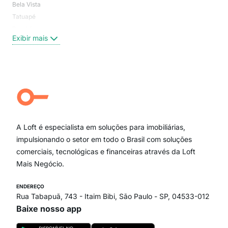
Bela Vista
Higi
Tatuapé
Vil
Brooklin
Exi
Exibir mais
Centro
Moema Pássaros
Jardim Paulista
Aclimação
Campo Belo
Ipiranga
Vila Andrade
Paraíso
A Loft é especialista em soluções para imobiliárias,
Itaim Bibi
impulsionando o setor em todo o Brasil com soluções
comerciais, tecnológicas e financeiras através da Loft
Mais Negócio.
ENDEREÇO
Rua Tabapuã, 743 - Itaim Bibi, São Paulo - SP, 04533-012
Baixe nosso app