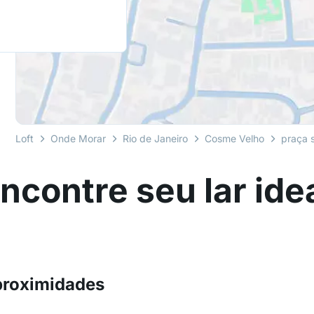
Loft
Onde Morar
Rio de Janeiro
Cosme Velho
praça 
ncontre seu lar ide
proximidades