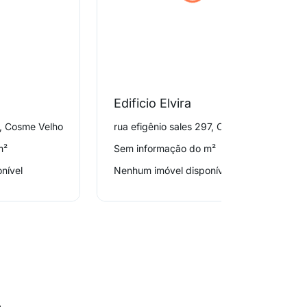
Edificio Elvira
, Cosme Velho
rua efigênio sales 297, Cosme Velho
m²
Sem informação do m²
nível
Nenhum imóvel disponível
o