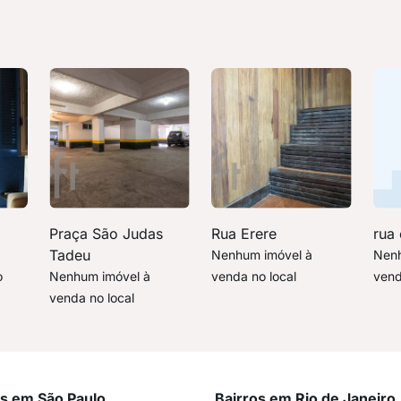
Praça São Judas
Rua Erere
rua 
Tadeu
Nenhum imóvel à
Nenh
o
Nenhum imóvel à
venda no local
vend
venda no local
os em São Paulo
Bairros em Rio de Janeiro