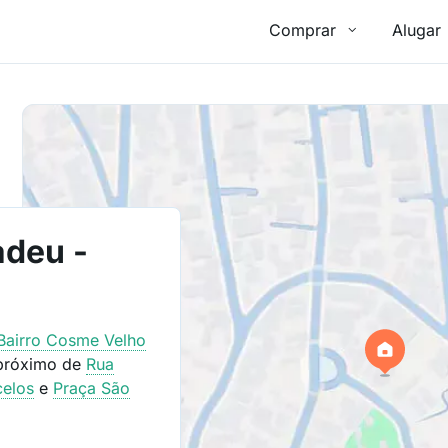
Comprar
Alugar
adeu -
Bairro
Cosme Velho
 próximo de
Rua
celos
e
Praça São