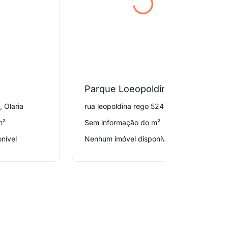
Parque Loeopoldina
, Olaria
rua leopoldina rego 524, Olaria
m²
Sem informação do m²
nível
Nenhum imóvel disponível