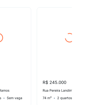
R$ 245.000
 Ramos
Rua Pereira Landim, Ramos
s
Sem vaga
74 m²
2 quartos
1 vaga