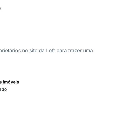
o
ietários no site da Loft para trazer uma
s imóveis
ado