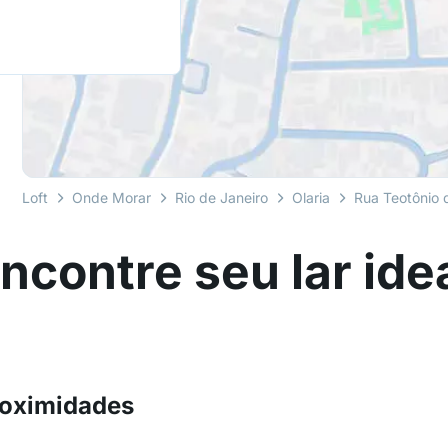
Loft
Onde Morar
Rio de Janeiro
Olaria
Rua Teotônio d
ncontre seu lar ide
roximidades