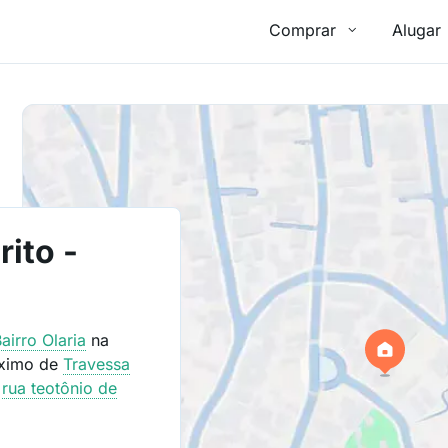
Comprar
Alugar
rito -
Bairro
Olaria
na
óximo de
Travessa
e
rua teotônio de