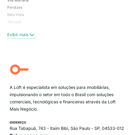
Vila Mariana
Moo
Perdizes
Bos
Bela Vista
Higi
Tatuapé
Vil
Brooklin
Exi
Exibir mais
Centro
Moema Pássaros
Jardim Paulista
Aclimação
Campo Belo
Ipiranga
Vila Andrade
Paraíso
A Loft é especialista em soluções para imobiliárias,
Itaim Bibi
impulsionando o setor em todo o Brasil com soluções
comerciais, tecnológicas e financeiras através da Loft
Mais Negócio.
ENDEREÇO
Rua Tabapuã, 743 - Itaim Bibi, São Paulo - SP, 04533-012