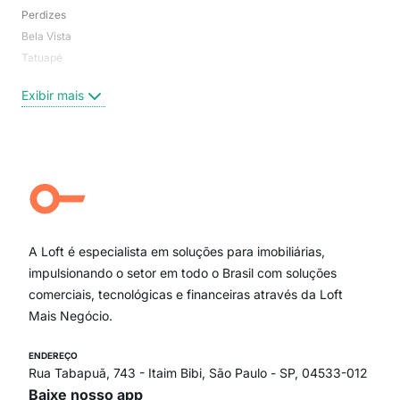
Perdizes
Bos
Bela Vista
Higi
Tatuapé
Vil
Brooklin
Exi
Exibir mais
Centro
Moema Pássaros
Jardim Paulista
Aclimação
Campo Belo
Ipiranga
Vila Andrade
Paraíso
A Loft é especialista em soluções para imobiliárias,
Itaim Bibi
impulsionando o setor em todo o Brasil com soluções
comerciais, tecnológicas e financeiras através da Loft
Mais Negócio.
ENDEREÇO
Rua Tabapuã, 743 - Itaim Bibi, São Paulo - SP, 04533-012
Baixe nosso app