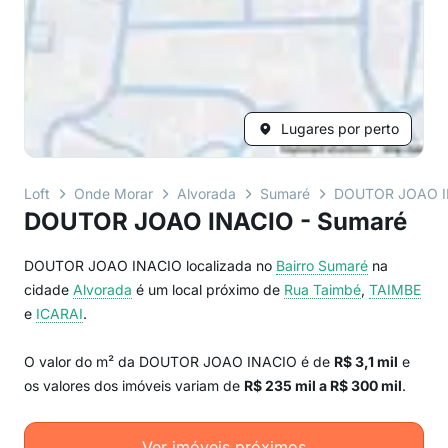
Lugares por perto
Loft
Onde Morar
Alvorada
Sumaré
DOUTOR JOAO 
DOUTOR JOAO INACIO - Sumaré
DOUTOR JOAO INACIO localizada no
Bairro
Sumaré
na
cidade
Alvorada
é um local próximo de
Rua Taimbé
,
TAIMBE
e
ICARAI
.
O valor do m² da DOUTOR JOAO INACIO é de
R$ 3,1 mil
e
os valores dos imóveis variam de
R$ 235 mil a R$ 300 mil
.
Ver imóveis próximos