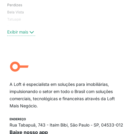
Perdizes
Bos
Bela Vista
Higi
Tatuapé
Vil
Brooklin
Exi
Exibir mais
Centro
Moema Pássaros
Jardim Paulista
Aclimação
Campo Belo
Ipiranga
Vila Andrade
Paraíso
A Loft é especialista em soluções para imobiliárias,
Itaim Bibi
impulsionando o setor em todo o Brasil com soluções
comerciais, tecnológicas e financeiras através da Loft
Mais Negócio.
ENDEREÇO
Rua Tabapuã, 743 - Itaim Bibi, São Paulo - SP, 04533-012
Baixe nosso app