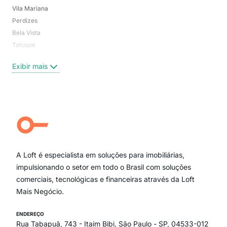
Vila Mariana
Moo
Perdizes
Bos
Bela Vista
Higi
Tatuapé
Vil
Brooklin
Exi
Exibir mais
Centro
Moema Pássaros
Jardim Paulista
Aclimação
Campo Belo
Ipiranga
Vila Andrade
Paraíso
A Loft é especialista em soluções para imobiliárias,
Itaim Bibi
impulsionando o setor em todo o Brasil com soluções
comerciais, tecnológicas e financeiras através da Loft
Mais Negócio.
ENDEREÇO
Rua Tabapuã, 743 - Itaim Bibi, São Paulo - SP, 04533-012