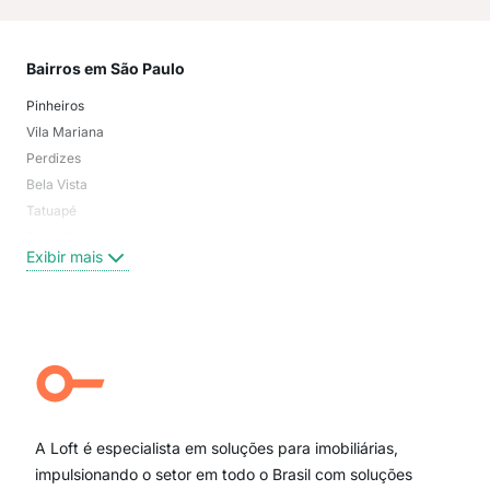
Bairros em São Paulo
Mai
Pinheiros
San
Vila Mariana
Moo
Perdizes
Bos
Bela Vista
Higi
Tatuapé
Vil
Brooklin
Exi
Exibir mais
Centro
Moema Pássaros
Jardim Paulista
Aclimação
Campo Belo
Ipiranga
Vila Andrade
Paraíso
A Loft é especialista em soluções para imobiliárias,
Itaim Bibi
impulsionando o setor em todo o Brasil com soluções