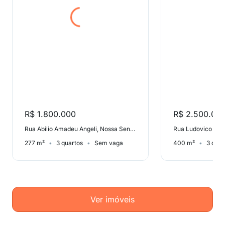
R$ 1.800.000
R$ 2.500.00
Rua Abilio Amadeu Angeli, Nossa Senhora da Saúde
Rua Ludovico Cavi
277 m²
3 quartos
Sem vaga
400 m²
3 quar
Ver imóveis