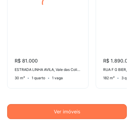
R$ 81.000
R$ 1.890.000
ESTRADA LINHA AVILA, Vale das Colinas
RUA F G BIER, La
30 m²
1 quarto
1 vaga
182 m²
3 quart
Ver imóveis