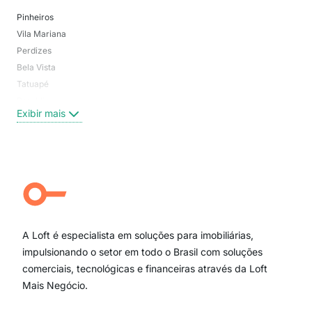
Pinheiros
San
Vila Mariana
Moo
Perdizes
Bos
Bela Vista
Higi
Tatuapé
Vil
Brooklin
Exi
Exibir mais
Centro
Moema Pássaros
Jardim Paulista
Aclimação
Campo Belo
Ipiranga
Vila Andrade
Paraíso
A Loft é especialista em soluções para imobiliárias,
Itaim Bibi
impulsionando o setor em todo o Brasil com soluções
comerciais, tecnológicas e financeiras através da Loft
Mais Negócio.