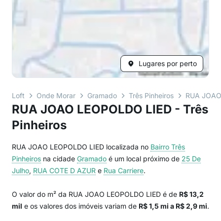
Lugares por perto
Loft
Onde Morar
Gramado
Três Pinheiros
RUA JOAO
RUA JOAO LEOPOLDO LIED - Três
Pinheiros
RUA JOAO LEOPOLDO LIED localizada no
Bairro
Três
Pinheiros
na cidade
Gramado
é um local próximo de
25 De
Julho
,
RUA COTE D AZUR
e
Rua Carriere
.
O valor do m² da RUA JOAO LEOPOLDO LIED é de
R$ 13,2
mil
e os valores dos imóveis variam de
R$ 1,5 mi a R$ 2,9 mi
.