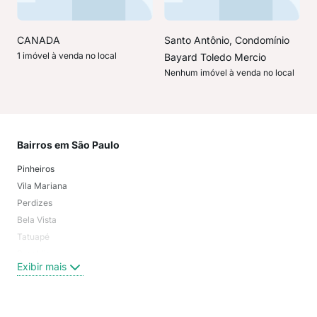
CANADA
Santo Antônio, Condomínio
1 imóvel à venda no local
Bayard Toledo Mercio
Nenhum imóvel à venda no local
Bairros em São Paulo
Mai
Pinheiros
San
Vila Mariana
Moo
Perdizes
Bos
Bela Vista
Higi
Tatuapé
Vil
Brooklin
Exi
Exibir mais
Centro
Moema Pássaros
Jardim Paulista