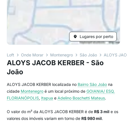
Lugares por perto
Loft
Onde Morar
Montenegro
São João
ALOYS JAC
ALOYS JACOB KERBER - São
João
ALOYS JACOB KERBER localizada no
Bairro
São João
na
cidade
Montenegro
é um local próximo de
GOIANIA/ ESQ.
FLORIANÓPOLIS
,
Itapua
e
Adelino Boschetti Mateus
.
O valor do m² da ALOYS JACOB KERBER é de
R$ 3 mil
e os
valores dos imóveis variam em torno de
R$ 980 mil
.