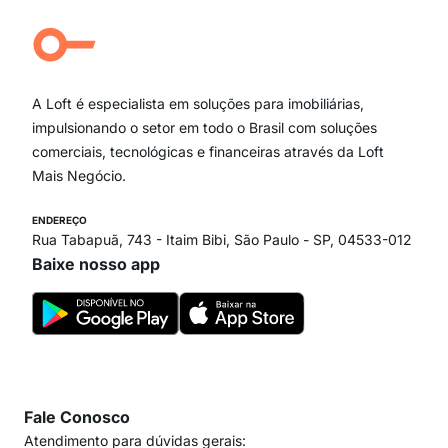
Aclimação
Campo Belo
Ipiranga
Vila Andrade
Paraíso
A Loft é especialista em soluções para imobiliárias,
Itaim Bibi
impulsionando o setor em todo o Brasil com soluções
comerciais, tecnológicas e financeiras através da Loft
Mais Negócio.
ENDEREÇO
Rua Tabapuã, 743 - Itaim Bibi, São Paulo - SP, 04533-012
Baixe nosso app
Fale Conosco
Atendimento para dúvidas gerais: