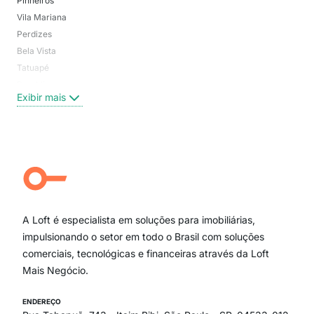
Pinheiros
San
Vila Mariana
Moo
Perdizes
Bos
Bela Vista
Higi
Tatuapé
Vil
Brooklin
Exi
Exibir mais
Centro
Moema Pássaros
Jardim Paulista
Aclimação
Campo Belo
Ipiranga
Vila Andrade
Paraíso
A Loft é especialista em soluções para imobiliárias,
Itaim Bibi
impulsionando o setor em todo o Brasil com soluções
comerciais, tecnológicas e financeiras através da Loft
Mais Negócio.
ENDEREÇO