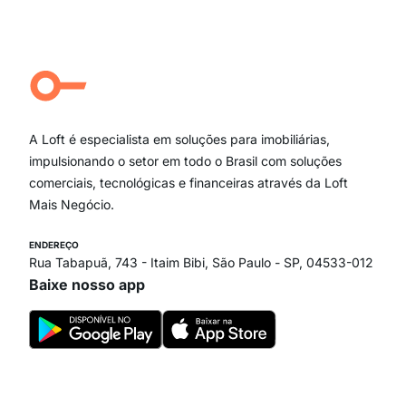
Moema Pássaros
Jardim Paulista
Aclimação
Campo Belo
Ipiranga
Vila Andrade
Paraíso
A Loft é especialista em soluções para imobiliárias,
Itaim Bibi
impulsionando o setor em todo o Brasil com soluções
comerciais, tecnológicas e financeiras através da Loft
Mais Negócio.
ENDEREÇO
Rua Tabapuã, 743 - Itaim Bibi, São Paulo - SP, 04533-012
Baixe nosso app