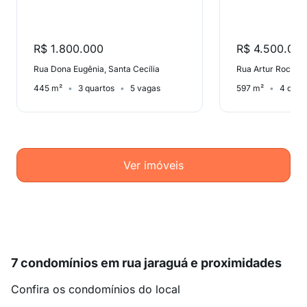
R$ 1.800.000
R$ 4.500.00
Rua Dona Eugênia, Santa Cecília
Rua Artur Rocha, 
445 m²
3 quartos
5 vagas
597 m²
4 quar
Ver imóveis
7 condomínios em rua jaraguá e proximidades
Confira os condomínios do local