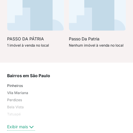
PASSO DA PÁTRIA
Passo Da Patria
1 imóvel à venda no local
Nenhum imóvel à venda no local
Bairros em São Paulo
Mai
Pinheiros
San
Vila Mariana
Moo
Perdizes
Bos
Bela Vista
Higi
Tatuapé
Vil
Brooklin
Exi
Exibir mais
Centro